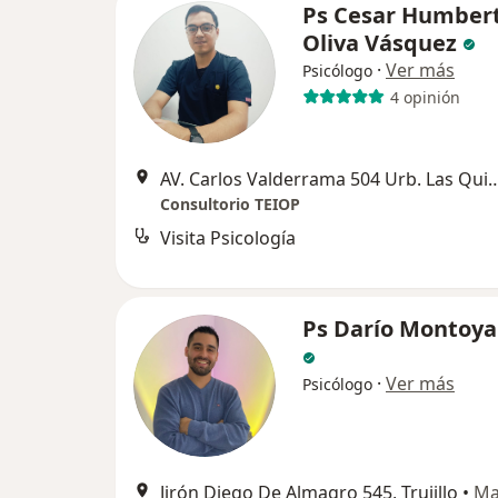
Ps Cesar Humber
Oliva Vásquez
·
Ver más
Psicólogo
4 opinión
AV. Carlos Valderrama 504 Urb. Las Qu
Consultorio TEIOP
Visita Psicología
Ps Darío Montoya
·
Ver más
Psicólogo
Jirón Diego De Almagro 545, Trujillo
•
Ma