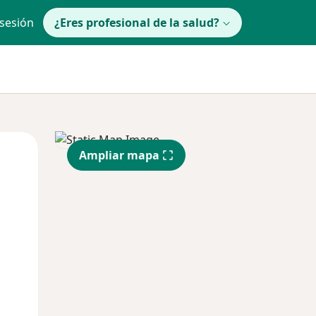
 sesión
¿Eres profesional de la salud?
Jue
Vie
Sáb
Ampliar mapa
13 Ago
14 Ago
15 Ago