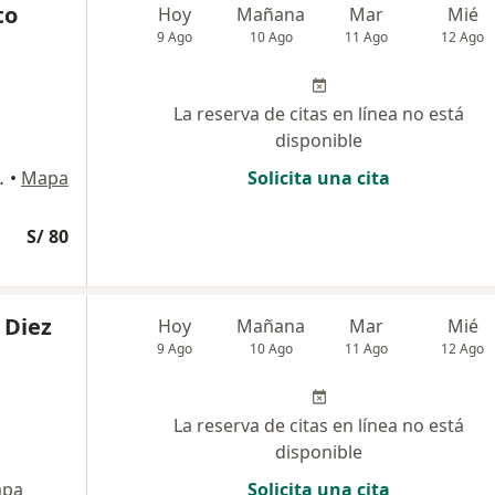
to
Hoy
Mañana
Mar
Mié
9 Ago
10 Ago
11 Ago
12 Ago
La reserva de citas en línea no está
disponible
intanas, Trujillo
•
Mapa
Solicita una cita
S/ 80
 Diez
Hoy
Mañana
Mar
Mié
9 Ago
10 Ago
11 Ago
12 Ago
La reserva de citas en línea no está
disponible
pa
Solicita una cita