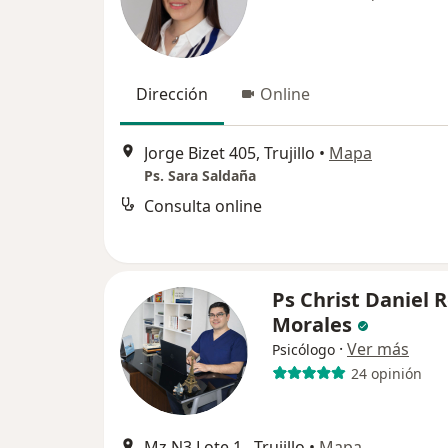
Dirección
Online
Jorge Bizet 405, Trujillo
•
Mapa
Ps. Sara Saldaña
Consulta online
Ps Christ Daniel 
Morales
·
Ver más
Psicólogo
24 opinión
Mz N3 Lote 1., Trujillo
•
Mapa