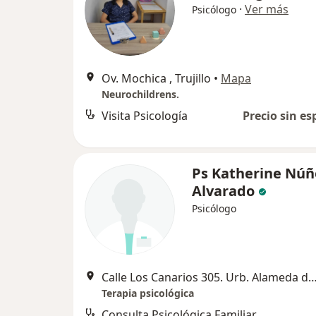
·
Ver más
Psicólogo
Ov. Mochica , Trujillo
•
Mapa
Neurochildrens.
Visita Psicología
Precio sin es
Ps Katherine Núñ
Alvarado
Psicólogo
Calle Los Canarios 305. Urb. Alameda de San Andrés 
Terapia psicológica
Consulta Psicológica Familiar