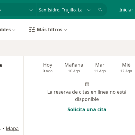
dad, enfermedad o nombre
p. ej. Lima
Iniciar
ibles
Más filtros
a
Hoy
Mañana
Mar
Mié
9 Ago
10 Ago
11 Ago
12 Ago
La reserva de citas en línea no está
disponible
Solicita una cita
tanas, Trujillo
•
Mapa