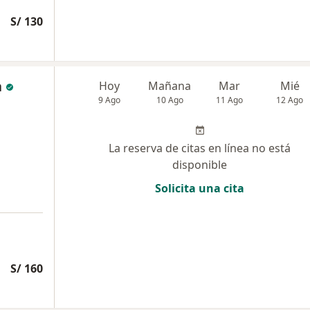
S/ 130
a
Hoy
Mañana
Mar
Mié
9 Ago
10 Ago
11 Ago
12 Ago
La reserva de citas en línea no está
disponible
Solicita una cita
S/ 160