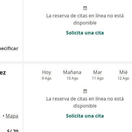
La reserva de citas en línea no está
disponible
Solicita una cita
pecificar
ez
Hoy
Mañana
Mar
Mié
9 Ago
10 Ago
11 Ago
12 Ago
La reserva de citas en línea no está
disponible
, Trujillo
•
Mapa
Solicita una cita
S/ 70