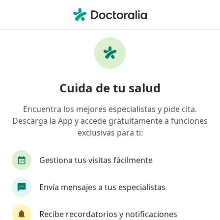
Men
Psicólogo • P j Buenos Aires, Trujillo, La Libertad
Filtros
Mapa
Psicólogos en P.j Buenos Aires, Trujillo
Cuida de tu salud
Encuentra los mejores especialistas y pide cita.
Descarga la App y accede gratuitamente a funciones
exclusivas para ti:
Gestiona tus visitas fácilmente
Ps Charo Gamarra
Envía mensajes a tus especialistas
·
Ver más
Psicólogo
41 opinión
Recibe recordatorios y notificaciones