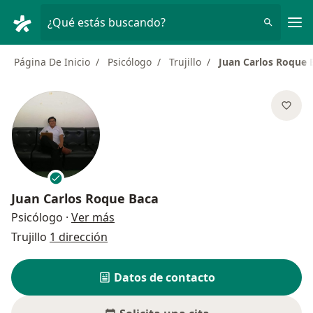
Men
¿Qué estás buscando?
Página De Inicio
Psicólogo
Trujillo
Juan Carlos Roque 
Juan Carlos Roque Baca
sobre las especializaciones
Psicólogo
·
Ver más
Trujillo
1 dirección
Datos de contacto