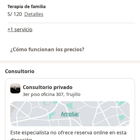
Terapia de familia
S/ 120
Detalles
+1 servicio
¿Cómo funcionan los precios?
Consultorio
Consultorio privado
3er piso oficina 307,
Trujillo
Ampliar
se abre en una nueva pestañ
Disponibilidad
Este especialista no ofrece reserva online en esta