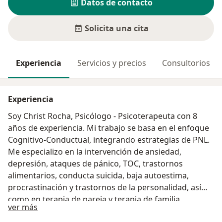
Datos de contacto
Solicita una cita
Experiencia
Servicios y precios
Consultorios
Experiencia
Soy Christ Rocha, Psicólogo - Psicoterapeuta con 8
años de experiencia. Mi trabajo se basa en el enfoque
Cognitivo-Conductual, integrando estrategias de PNL.
Me especializo en la intervención de ansiedad,
depresión, ataques de pánico, TOC, trastornos
alimentarios, conducta suicida, baja autoestima,
procrastinación y trastornos de la personalidad, así
como en terapia de pareja y terapia de familia,
Acerca de mí
ver más
promoviendo procesos de cambio psicológico