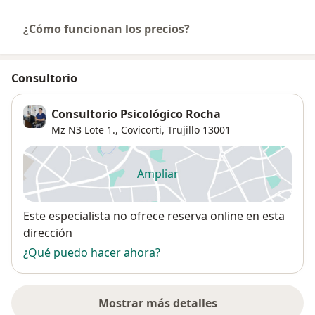
¿Cómo funcionan los precios?
Consultorio
Consultorio Psicológico Rocha
Mz N3 Lote 1.,
Covicorti
,
Trujillo
13001
Ampliar
se abre en una nueva pestañ
Disponibilidad
Este especialista no ofrece reserva online en esta
dirección
¿Qué puedo hacer ahora?
Mostrar más detalles
sobre la dirección