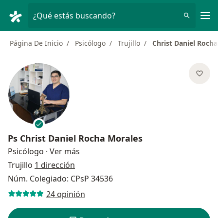
Men
¿Qué estás buscando?
Página De Inicio
Psicólogo
Trujillo
Christ Daniel Roch
Ps
Christ Daniel Rocha Morales
sobre las especializaciones
Psicólogo
·
Ver más
Trujillo
1 dirección
Núm. Colegiado: CPsP 34536
24 opinión