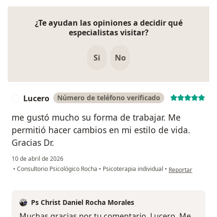
¿Te ayudan las opiniones a decidir qué
especialistas visitar?
Si
No
Lucero
Número de teléfono verificado
L
me gustó mucho su forma de trabajar. Me
permitió hacer cambios en mi estilo de vida.
Gracias Dr.
10 de abril de 2026
en opinión del us
•
Consultorio Psicológico Rocha
•
Psicoterapia individual
•
Reportar
Ps Christ Daniel Rocha Morales
Muchas gracias por tu comentario, Lucero. Me