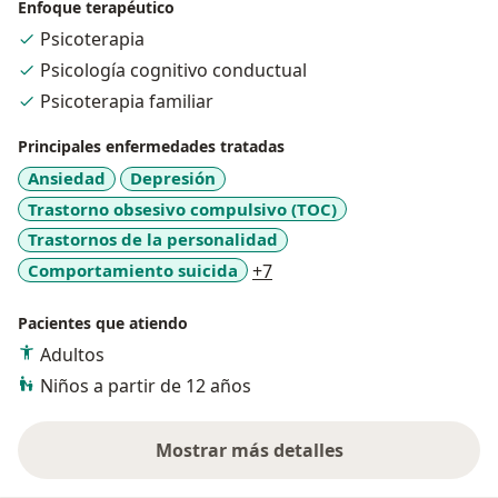
efectivos y sostenibles.
Enfoque terapéutico
Psicoterapia
Psicología cognitivo conductual
Psicoterapia familiar
Principales enfermedades tratadas
Ansiedad
Depresión
Trastorno obsesivo compulsivo (TOC)
Trastornos de la personalidad
a11y_sr_more_diseases
Comportamiento suicida
+7
Pacientes que atiendo
Adultos
Niños a partir de 12 años
Mostrar más detalles
sobre la experiencia