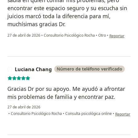
sabía en quién confiar mis problemas, pero
encontrar este espacio seguro y su escucha sin
juicios marcó toda la diferencia para mí,
muchísimas gracias Dr.
en opinión del u
27 de abril de 2026
•
Consultorio Psicológico Rocha
•
Otro
•
Reportar
Luciana Chang
Número de teléfono verificado
L
Gracias Dr por su apoyo. Me ayudó a afrontar
mis problemas de familia y encontrar paz.
27 de abril de 2026
en opinión d
•
Consultorio Psicológico Rocha
•
Consulta psicológica online
•
Reportar