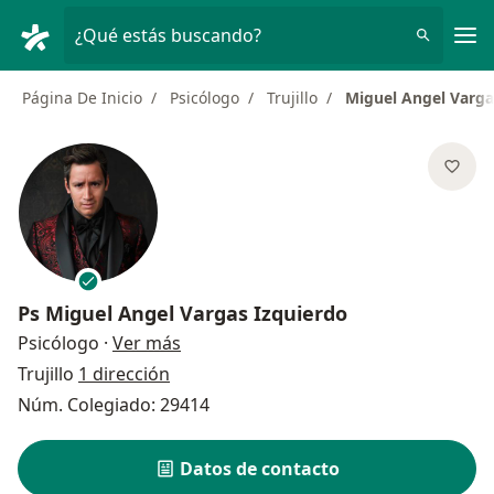
Men
¿Qué estás buscando?
Página De Inicio
Psicólogo
Trujillo
Miguel Angel Varga
Ps
Miguel Angel Vargas Izquierdo
sobre las especializaciones
Psicólogo
·
Ver más
Trujillo
1 dirección
Núm. Colegiado: 29414
Datos de contacto