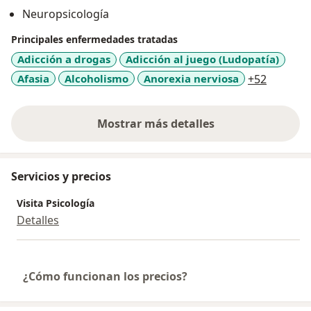
Neuropsicología
Principales enfermedades tratadas
Adicción a drogas
Adicción al juego (Ludopatía)
a11y_sr
Afasia
Alcoholismo
Anorexia nerviosa
+52
Mostrar más detalles
sobre la experiencia
Servicios y precios
Visita Psicología
Detalles
¿Cómo funcionan los precios?