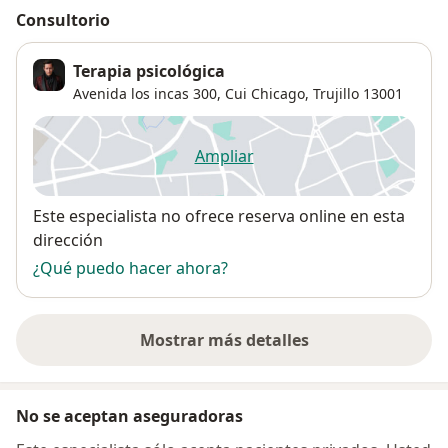
Consultorio
Terapia psicológica
Avenida los incas 300,
Cui Chicago
,
Trujillo
13001
Ampliar
se abre en una nueva pestañ
Disponibilidad
Este especialista no ofrece reserva online en esta
dirección
¿Qué puedo hacer ahora?
Mostrar más detalles
sobre la dirección
No se aceptan aseguradoras