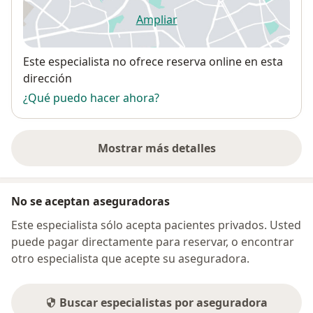
Ampliar
se abre en una nueva pestañ
Disponibilidad
Este especialista no ofrece reserva online en esta
dirección
¿Qué puedo hacer ahora?
Mostrar más detalles
sobre la dirección
No se aceptan aseguradoras
Este especialista sólo acepta pacientes privados. Usted
puede pagar directamente para reservar, o encontrar
otro especialista que acepte su aseguradora.
Buscar especialistas por aseguradora