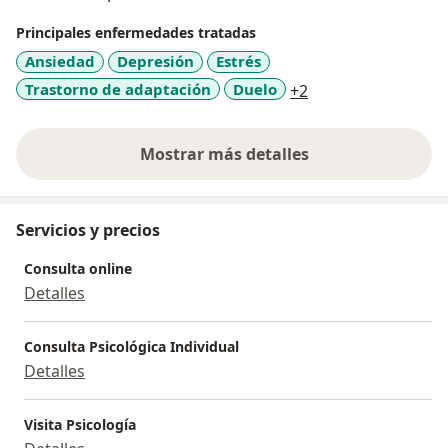
Actualmente, dirijo el programa Sanando entre
Principales enfermedades tratadas
mujeres, que brinda talleres como Mujeres que
Ansiedad
Depresión
Estrés
despiertan y Mujeres que brillan, y, además, facilita,
a11y_sr_more_dis
Trastorno de adaptación
Duelo
+2
con otras mujeres, el apoyo grupal gratuito a través
de charlas sobre enfoque de género.
Mostrar más detalles
sobre la experiencia
Servicios y precios
Consulta online
Detalles
Consulta Psicológica Individual
Detalles
Visita Psicología