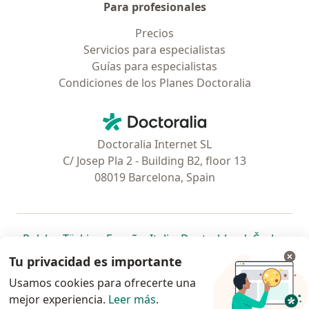
Para profesionales
Precios
Servicios para especialistas
Guías para especialistas
Condiciones de los Planes Doctoralia
Contacto
Doctoralia - Página de inicio
Doctoralia Internet SL
C/ Josep Pla 2 - Building B2, floor 13
08019 Barcelona, Spain
se abre en una nueva pestaña
se abre en una nueva pestaña
se abre en una nueva pestaña
se abre en una nueva pes
se abre en 
se a
Polska
,
Türkiye
,
España
,
Italia
,
Deutschland
,
Česko
,
se abre en una nueva pestaña
se abre en una nueva pestaña
se abre en una nueva pestaña
se abre en una nueva p
se abre en 
se abr
Portugal
,
México
,
Chile
,
Brasil
,
Argentina
,
Perú
,
Tu privacidad es importante
se abre en una nueva pe
Colombia
Usamos cookies para ofrecerte una
mejor experiencia.
www.doctoralia.pe © 2026 - Encuentra tu
Leer más
.