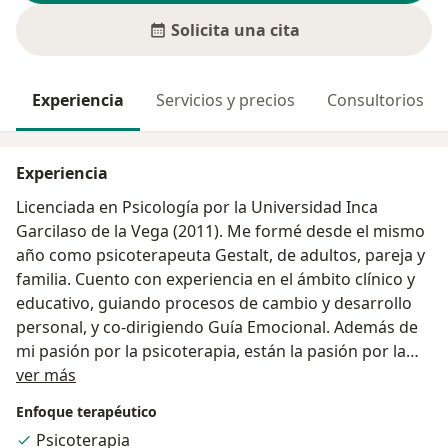
Solicita una cita
Experiencia
Servicios y precios
Consultorios
Experiencia
Licenciada en Psicología por la Universidad Inca
Garcilaso de la Vega (2011). Me formé desde el mismo
año como psicoterapeuta Gestalt, de adultos, pareja y
familia. Cuento con experiencia en el ámbito clínico y
educativo, guiando procesos de cambio y desarrollo
personal, y co-dirigiendo Guía Emocional. Además de
mi pasión por la psicoterapia, están la pasión por la
Acerca de mí
lectura y escritura, dos actividades que añado a mi
ver más
práctica profesional. He publicado cuentos a través de
Enfoque terapéutico
su participación en talleres de creación literaria de
Psicoterapia
Petro Perú y de la Escuela Escribir y Emocionar.