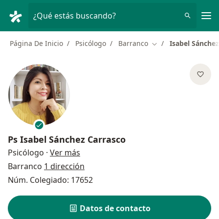
Men
¿Qué estás buscando?
Página De Inicio
Psicólogo
Barranco
Isabel Sánchez
Cambiar de ciudad
Ps
Isabel Sánchez Carrasco
sobre las especializaciones
Psicólogo
·
Ver más
Barranco
1 dirección
Núm. Colegiado: 17652
Datos de contacto