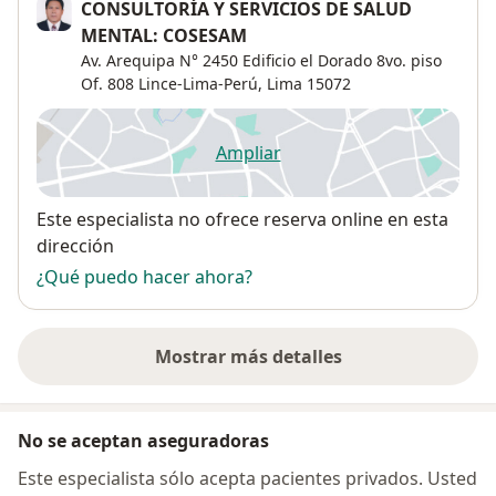
CONSULTORÍA Y SERVICIOS DE SALUD
MENTAL: COSESAM
Av. Arequipa N° 2450 Edificio el Dorado 8vo. piso
Of. 808 Lince-Lima-Perú,
Lima
15072
Ampliar
se abre en una nueva pestañ
Disponibilidad
Este especialista no ofrece reserva online en esta
dirección
¿Qué puedo hacer ahora?
Mostrar más detalles
sobre la dirección
No se aceptan aseguradoras
Este especialista sólo acepta pacientes privados. Usted