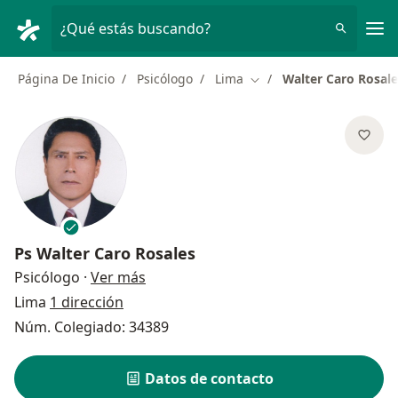
Men
¿Qué estás buscando?
Página De Inicio
Psicólogo
Lima
Walter Caro Rosale
Cambiar de ciudad
Ps
Walter Caro Rosales
sobre las especializaciones
Psicólogo
·
Ver más
Lima
1 dirección
Núm. Colegiado: 34389
Datos de contacto