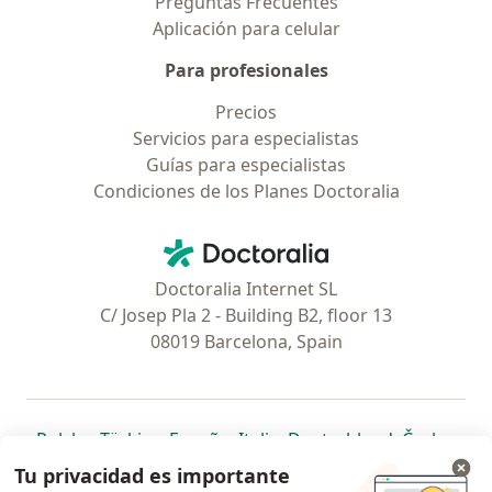
Preguntas Frecuentes
Aplicación para celular
Para profesionales
Precios
Servicios para especialistas
Guías para especialistas
Condiciones de los Planes Doctoralia
Contacto
Doctoralia - Página de inicio
Doctoralia Internet SL
C/ Josep Pla 2 - Building B2, floor 13
08019 Barcelona, Spain
se abre en una nueva pestaña
se abre en una nueva pestaña
se abre en una nueva pestaña
se abre en una nueva pes
se abre en 
se a
Polska
,
Türkiye
,
España
,
Italia
,
Deutschland
,
Česko
,
se abre en una nueva pestaña
se abre en una nueva pestaña
se abre en una nueva pestaña
se abre en una nueva p
se abre en 
se abr
Portugal
,
México
,
Chile
,
Brasil
,
Argentina
,
Perú
,
Tu privacidad es importante
se abre en una nueva pe