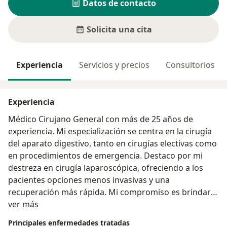
Datos de contacto
Solicita una cita
Experiencia
Servicios y precios
Consultorios
Experiencia
Médico Cirujano General con más de 25 años de
experiencia. Mi especialización se centra en la cirugía
del aparato digestivo, tanto en cirugías electivas como
en procedimientos de emergencia. Destaco por mi
destreza en cirugía laparoscópica, ofreciendo a los
pacientes opciones menos invasivas y una
recuperación más rápida. Mi compromiso es brindar
Acerca de mí
atención médica de calidad y resultados exitosos a mis
ver más
pacientes.
Principales enfermedades tratadas