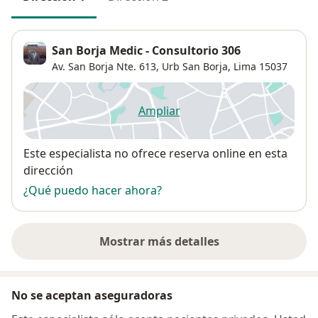
San Borja Medic - Consultorio 306
Av. San Borja Nte. 613,
Urb San Borja
,
Lima
15037
Ampliar
se abre en una nueva pestañ
Disponibilidad
Este especialista no ofrece reserva online en esta
dirección
¿Qué puedo hacer ahora?
Mostrar más detalles
sobre la dirección
No se aceptan aseguradoras