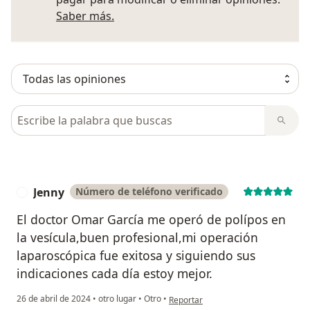
Más información sobre opiniones
Saber más.
Busca en opiniones
Jenny
Número de teléfono verificado
J
El doctor Omar García me operó de polípos en
la vesícula,buen profesional,mi operación
laparoscópica fue exitosa y siguiendo sus
indicaciones cada día estoy mejor.
en opinión del usuario Jenny
26 de abril de 2024
•
otro lugar
•
Otro
•
Reportar