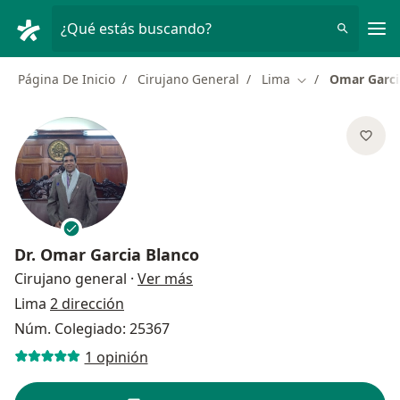
Men
¿Qué estás buscando?
Página De Inicio
Cirujano General
Lima
Omar Garci
Cambiar de ciud
Dr.
Omar Garcia Blanco
sobre las especializaciones
Cirujano general
·
Ver más
Lima
2 dirección
Núm. Colegiado: 25367
1 opinión