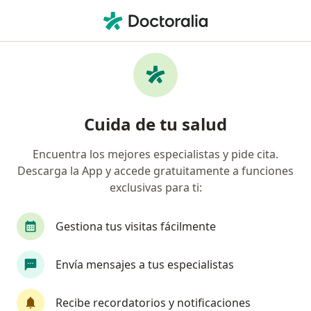
Men
Cirujano General • Urb Lima Industrial, Lima, Lima
Filtros
Seguro
Mapa
Cirujanos generales en Urb Lima Industrial,
Cuida de tu salud
Lima
Encuentra los mejores especialistas y pide cita.
Descarga la App y accede gratuitamente a funciones
exclusivas para ti:
Gestiona tus visitas fácilmente
Envía mensajes a tus especialistas
Dr. Enzo Borzellino Yepez
Cirujano general, Cirujano cardiovascular y torácico, Cirujano
Recibe recordatorios y notificaciones
·
Ver más
vascular