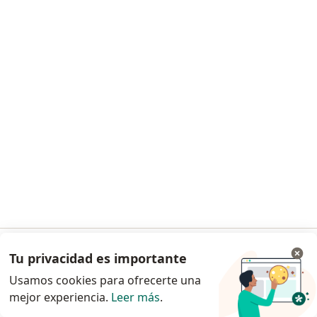
Julio Takahashi Nochi
Cirujano general
Lima
•
Mapa
Consultorio privado
Este especialista no ofrece reserva de cita en línea en esta dirección.
Solicita una cita
Tu privacidad es importante
Ir a la app
Usamos cookies para ofrecerte una
mejor experiencia.
Leer más
.
Continuar en el navegador