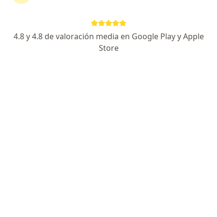
56 opinión
Dirección
Online
4.8 y 4.8 de valoración media en Google Play y Apple
Store
Lima
•
Mapa
A Domicilio Consultas, curaciones, ecografia doppler vascular
Este especialista no ofrece reserva de cita en línea en esta dirección.
Solicita una cita
Dr. Jonathan Llontop Iturrarán