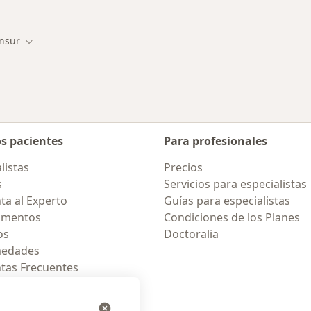
Insur
ar de ciudad
Cambiar de ciudad
os pacientes
Para profesionales
listas
Precios
s
Servicios para especialistas
ta al Experto
Guías para especialistas
amentos
Condiciones de los Planes
os
Doctoralia
medades
tas Frecuentes
ión para celular