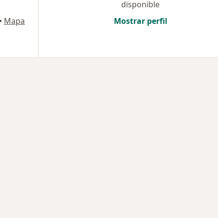
disponible
•
Mapa
Mostrar perfil
des más tratadas