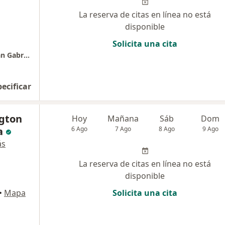
La reserva de citas en línea no está
disponible
Solicita una cita
Complejo Hospitalario San Pablo - Clinica San Gabriel
pecificar
ngton
Hoy
Mañana
Sáb
Dom
a
6 Ago
7 Ago
8 Ago
9 Ago
ás
La reserva de citas en línea no está
disponible
•
Mapa
Solicita una cita