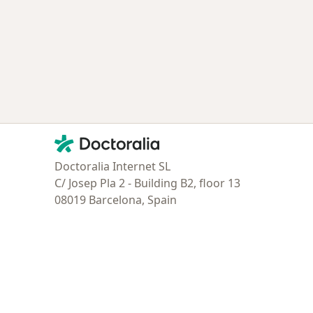
Contacto
Doctoralia - Página de inicio
Doctoralia Internet SL
C/ Josep Pla 2 - Building B2, floor 13
08019 Barcelona, Spain