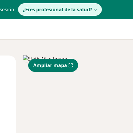
 sesión
¿Eres profesional de la salud?
lunes
Mar
Mié
Ampliar mapa
10 Ago
11 Ago
12 Ago