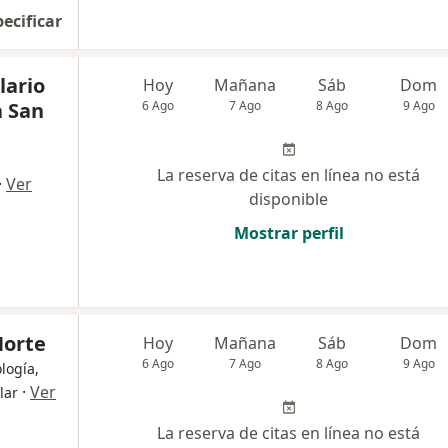
pecificar
lario
Hoy
Mañana
Sáb
Dom
a San
6 Ago
7 Ago
8 Ago
9 Ago
La reserva de citas en línea no está
·
Ver
disponible
Mostrar perfil
Norte
Hoy
Mañana
Sáb
Dom
6 Ago
7 Ago
8 Ago
9 Ago
logía,
·
Ver
lar
La reserva de citas en línea no está