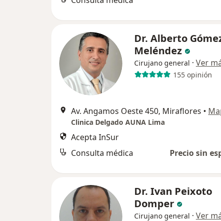
Consulta médica
Dr. Alberto Góme
Meléndez
·
Ver m
Cirujano general
155 opinión
Av. Angamos Oeste 450, Miraflores
•
Ma
Clinica Delgado AUNA Lima
Acepta InSur
Consulta médica
Precio sin es
Dr. Ivan Peixoto
Domper
·
Ver m
Cirujano general