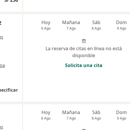
S/ 250
z
Hoy
Mañana
Sáb
Dom
6 Ago
7 Ago
8 Ago
9 Ago
ás
La reserva de citas en línea no está
disponible
pa
Solicita una cita
pecificar
Hoy
Mañana
Sáb
Dom
6 Ago
7 Ago
8 Ago
9 Ago
ás