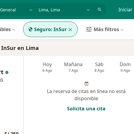
dad, enfermedad o nombre
p. ej. Lima
Iniciar
ibles
Seguro:
InSur
Más filtros
 InSur en Lima
Hoy
Mañana
Sáb
Dom
rt
6 Ago
7 Ago
8 Ago
9 Ago
ás
La reserva de citas en línea no está
disponible
Solicita una cita