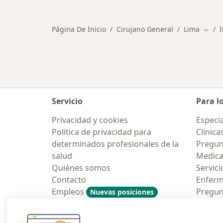
Página De Inicio
Cirujano General
Lima
Cambi
Servicio
Para l
Privacidad y cookies
Especia
Política de privacidad para
Clínica
determinados profesionales de la
Pregun
salud
Medic
Quiénes somos
Servici
Contacto
Enfer
Empleos
Pregun
Nuevas posiciones
Condiciones Generales de
Aplicac
Contratación