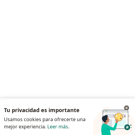
Dr. Carlos Yuri Casado Lasteros
Cirujano general
El Polo 789, Surco
•
Mapa
Clinica San Pablo Surco
Visita Cirugía General
S/ 100
Este especialista no ofrece reserva de cita en línea en esta dirección.
Solicita una cita
Tu privacidad es importante
Ir a la app
Usamos cookies para ofrecerte una
mejor experiencia.
Leer más
.
Continuar en el navegador