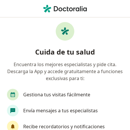
Men
Cirujano General • Club Golf Los Incas, Lima, Lima
Filtros
Seguro
Mapa
Cirujanos generales en Club Golf Los Incas,
Cuida de tu salud
Lima
Encuentra los mejores especialistas y pide cita.
Descarga la App y accede gratuitamente a funciones
exclusivas para ti:
Gestiona tus visitas fácilmente
Envía mensajes a tus especialistas
Dr. Jonathan Llontop Iturrarán
·
Ver más
Cirujano general
Recibe recordatorios y notificaciones
24 opinión