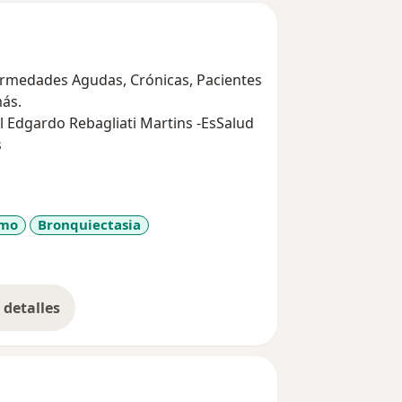
ermedades Agudas, Crónicas, Pacientes
ás.
l Edgardo Rebagliati Martins -EsSalud
s
smo
Bronquiectasia
r_more_diseases
detalles
bre la experiencia