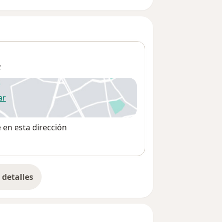
2
ar
 abre en una nueva pestaña
e en esta dirección
detalles
bre la dirección