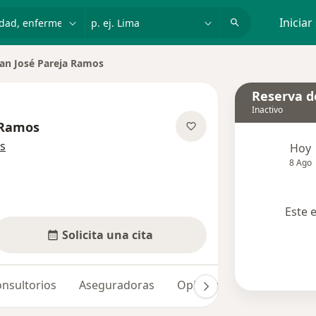
dad, enfermedad o nombre
p. ej. Lima
Iniciar
an José Pareja Ramos
r de ciudad
Reserva de
Inactivo
 Ramos
sobre las especializaciones
s
Hoy
8 Ago
Este 
Solicita una cita
nsultorios
Aseguradoras
Opiniones