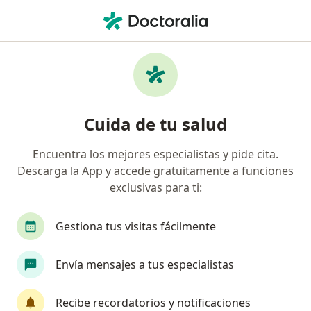
Men
¿Qué estás buscando?
Página De Inicio
Enfermedades
Bronquiectasia
Bronquiectasia - Información,
Cuida de tu salud
expertos y preguntas frecuentes
Encuentra los mejores especialistas y pide cita.
Descarga la App y accede gratuitamente a funciones
exclusivas para ti:
Información
Pregunta al Experto
Gestiona tus visitas fácilmente
Envía mensajes a tus especialistas
No descuides tu salud
Escoge la consulta online para empezar o continuar
Recibe recordatorios y notificaciones