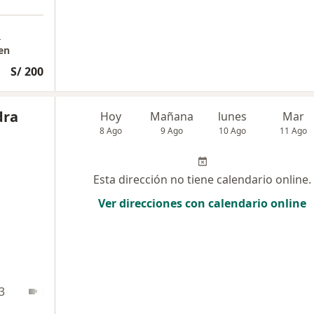
a
en
S/ 200
dra
Hoy
Mañana
lunes
Mar
8 Ago
9 Ago
10 Ago
11 Ago
Esta dirección no tiene calendario online.
Ver direcciones con calendario online
3
Online