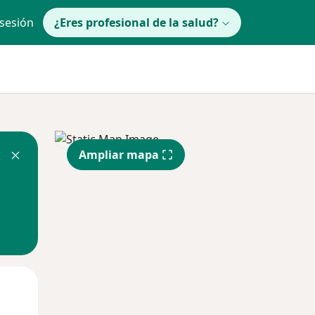
 sesión
¿Eres profesional de la salud?
Ampliar mapa
Mié
Jue
Vie
12 Ago
13 Ago
14 Ago