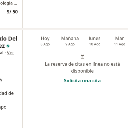
Instituto Peruano de Hemodinamica y Cardiologia Intervencionista IPHCI
S/ 50
do Del
Hoy
Mañana
lunes
Mar
ez
8 Ago
9 Ago
10 Ago
11 Ago
·
Ver
al
La reserva de citas en línea no está
disponible
 y
Solicita una cita
dad de
mpo