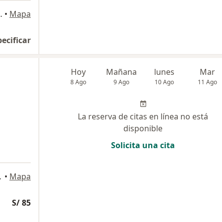
 140, San Borja
•
Mapa
pecificar
Hoy
Mañana
lunes
Mar
8 Ago
9 Ago
10 Ago
11 Ago
La reserva de citas en línea no está
disponible
Solicita una cita
Miraflores
•
Mapa
S/ 85