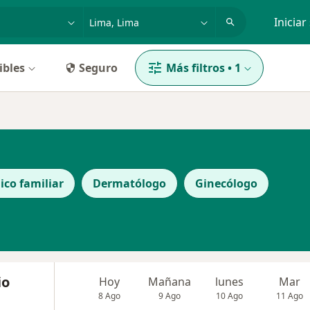
dad, enfermedad o nombre
p. ej. Lima
Iniciar
ibles
Seguro
Más filtros
•
1
ico familiar
Dermatólogo
Ginecólogo
io
Hoy
Mañana
lunes
Mar
8 Ago
9 Ago
10 Ago
11 Ago