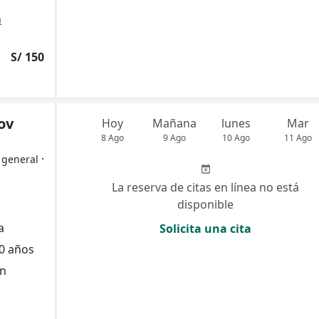
a
S/ 150
ov
Hoy
Mañana
lunes
Mar
8 Ago
9 Ago
10 Ago
11 Ago
·
 general
La reserva de citas en línea no está
disponible
a
Solicita una cita
0 años
ón