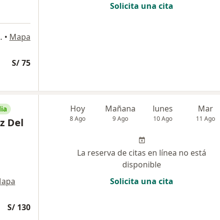
Solicita una cita
ón 615, Jesús María
•
Mapa
S/ 75
Hoy
Mañana
lunes
Mar
ia
8 Ago
9 Ago
10 Ago
11 Ago
z Del
La reserva de citas en línea no está
disponible
apa
Solicita una cita
S/ 130