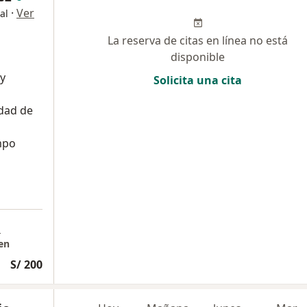
·
Ver
al
La reserva de citas en línea no está
disponible
 y
Solicita una cita
dad de
mpo
a
en
S/ 200