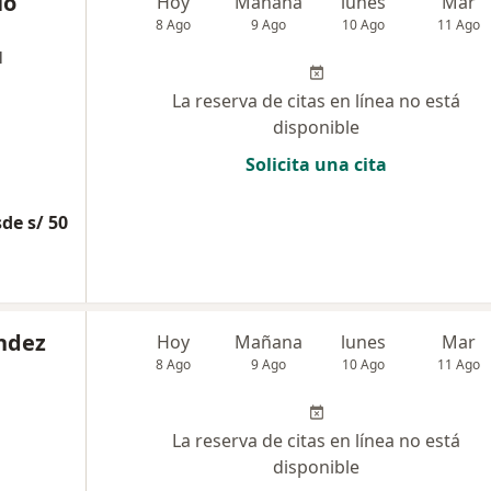
io
Hoy
Mañana
lunes
Mar
8 Ago
9 Ago
10 Ago
11 Ago
l
La reserva de citas en línea no está
disponible
Solicita una cita
de s/ 50
andez
Hoy
Mañana
lunes
Mar
8 Ago
9 Ago
10 Ago
11 Ago
La reserva de citas en línea no está
disponible