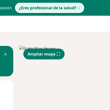
 sesión
¿Eres profesional de la salud?
Ampliar mapa
Mié
Jue
Vie
12 Ago
13 Ago
14 Ago