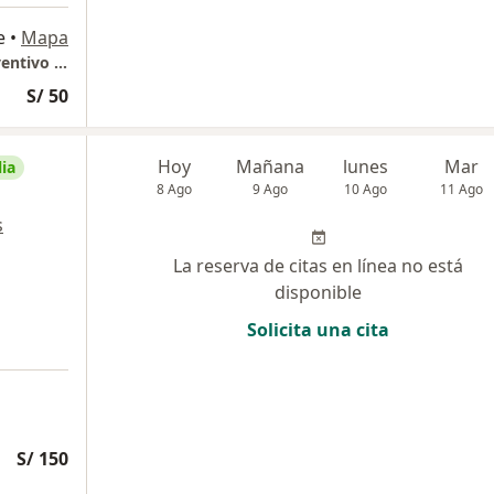
e
•
Mapa
GASTROLIOV Consultorio Especializado Preventivo Gastroenterologico
S/ 50
Hoy
Mañana
lunes
Mar
ia
8 Ago
9 Ago
10 Ago
11 Ago
s
La reserva de citas en línea no está
disponible
Solicita una cita
S/ 150