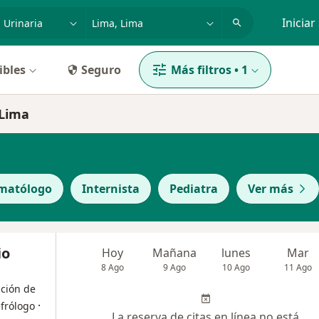
dad, enfermedad o nombre
p. ej. Lima
Iniciar
ibles
Seguro
Más filtros
•
1
 Lima
matólogo
Internista
Pediatra
Ver más
io
Hoy
Mañana
lunes
Mar
8 Ago
9 Ago
10 Ago
11 Ago
ación de
·
frólogo
La reserva de citas en línea no está