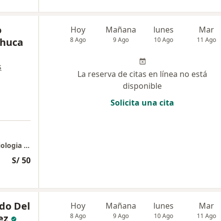
o
Hoy
Mañana
lunes
Mar
chuca
8 Ago
9 Ago
10 Ago
11 Ago
s
La reserva de citas en línea no está
disponible
Solicita una cita
Instituto Peruano de Hemodinamica y Cardiologia Intervencionista IPHCI
S/ 50
do Del
Hoy
Mañana
lunes
Mar
ez
8 Ago
9 Ago
10 Ago
11 Ago