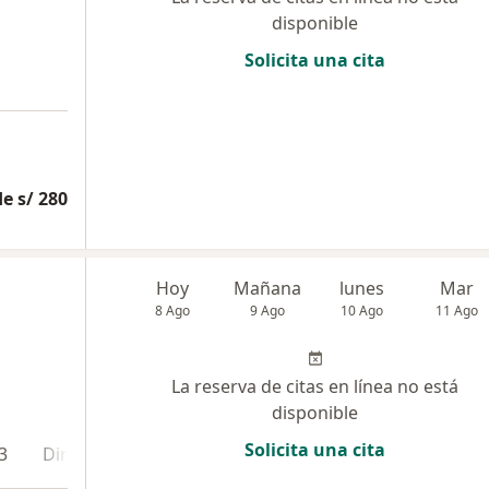
disponible
Solicita una cita
e s/ 280
Hoy
Mañana
lunes
Mar
8 Ago
9 Ago
10 Ago
11 Ago
La reserva de citas en línea no está
disponible
Solicita una cita
3
Dirección 4
Online