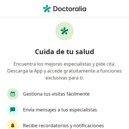
Men
¿Qué estás buscando?
Página De Inicio
Enfermedades
Retención Urinaria
Retención urinaria - Información,
Cuida de tu salud
expertos y preguntas frecuentes
Encuentra los mejores especialistas y pide cita.
Descarga la App y accede gratuitamente a funciones
exclusivas para ti:
Información
Pregunta al Experto
Gestiona tus visitas fácilmente
Envía mensajes a tus especialistas
No descuides tu salud
Escoge la consulta online para empezar o continuar
Recibe recordatorios y notificaciones