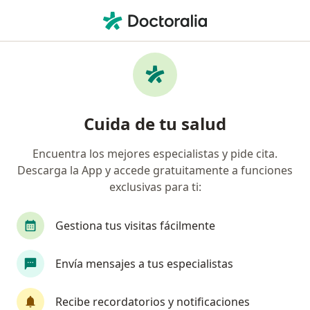
Men
¿Qué estás buscando?
Página De Inicio
Enfermedades
Ictericia
Ictericia - Información, expertos
Cuida de tu salud
y preguntas frecuentes
Encuentra los mejores especialistas y pide cita.
Descarga la App y accede gratuitamente a funciones
exclusivas para ti:
Información
Pregunta al Experto
Gestiona tus visitas fácilmente
Envía mensajes a tus especialistas
No descuides tu salud
Escoge la consulta online para empezar o continuar
Recibe recordatorios y notificaciones