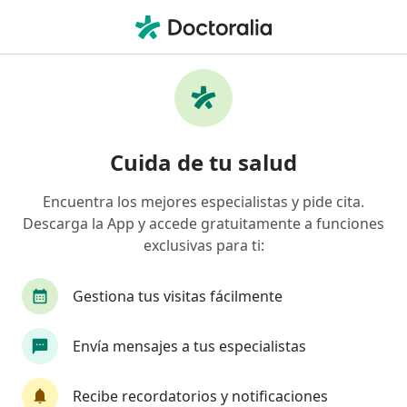
Men
Neuralgia Del Trigémino • Lima, Lima
Filtros
• 1
Seguro
Mapa
Especialistas en Neuralgia del trigémino en
Cuida de tu salud
Lima
Encuentra los mejores especialistas y pide cita.
Descarga la App y accede gratuitamente a funciones
¿Qué especialidad estás buscando?
exclusivas para ti:
Médico general
Neurólogo
Internista
Gestiona tus visitas fácilmente
Envía mensajes a tus especialistas
Recibe recordatorios y notificaciones