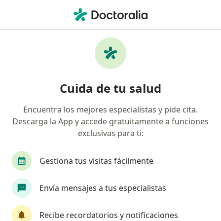
Men
Hipermenorrea • Miraflores, Lima
Filtros
• 1
Seguro
Mapa
Especialistas en Hipermenorrea en
Cuida de tu salud
Miraflores
Encuentra los mejores especialistas y pide cita.
Descarga la App y accede gratuitamente a funciones
¿Qué especialidad estás buscando?
exclusivas para ti:
Ginecólogo
Oncólogo
Cardiólogo
Cir
Gestiona tus visitas fácilmente
Envía mensajes a tus especialistas
Recibe recordatorios y notificaciones