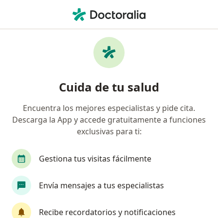
Men
Visitas Sucesivas Ginecología Y Obstetricia • Independencia, Lima
Filtros
• 1
Seguro
Mapa
Especialistas en Visitas sucesivas
Cuida de tu salud
Ginecología y Obstetricia Independencia
Encuentra los mejores especialistas y pide cita.
Descarga la App y accede gratuitamente a funciones
¿Qué especialidad estás buscando?
exclusivas para ti:
Ginecólogo
Médico general
Especialista 
Gestiona tus visitas fácilmente
Envía mensajes a tus especialistas
Recibe recordatorios y notificaciones