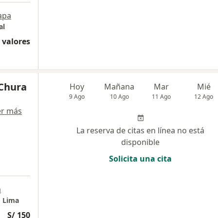
apa
al
 valores
 Chura
Hoy
Mañana
Mar
Mié
9 Ago
10 Ago
11 Ago
12 Ago
er más
La reserva de citas en línea no está
disponible
Solicita una cita
a
- Lima
S/ 150