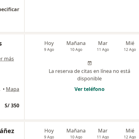
pecificar
s
Hoy
Mañana
Mar
Mié
9 Ago
10 Ago
11 Ago
12 Ago
er más
La reserva de citas en línea no está
disponible
, Miraflores
•
Mapa
Ver teléfono
S/ 350
váñez
Hoy
Mañana
Mar
Mié
9 Ago
10 Ago
11 Ago
12 Ago