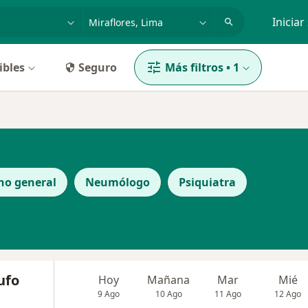
dad, enfermedad o nombre
p. ej. Lima
Iniciar
ibles
Seguro
Más filtros
•
1
no general
Neumólogo
Psiquiatra
ufo
Hoy
Mañana
Mar
Mié
9 Ago
10 Ago
11 Ago
12 Ago