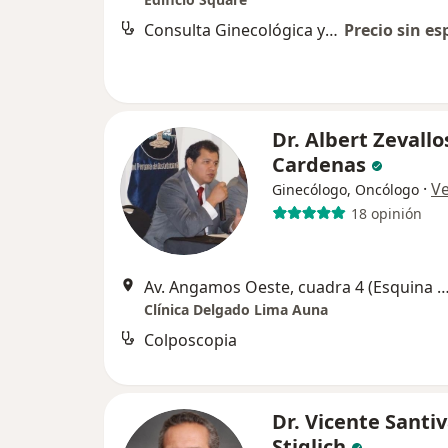
Consulta Ginecológica y Embarazo
Precio sin es
Dr. Albert Zevallo
Cardenas
·
V
Ginecólogo, Oncólogo
18 opinión
Av. Angamos Oeste, cuadra 4 (Esquina con la calle General Borgoño)
Clínica Delgado Lima Auna
Colposcopia
Dr. Vicente Santi
Stiglich