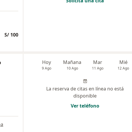
Solicita una cita
S/ 100
o
Hoy
Mañana
Mar
Mié
9 Ago
10 Ago
11 Ago
12 Ago
La reserva de citas en línea no está
disponible
Ver teléfono
pa