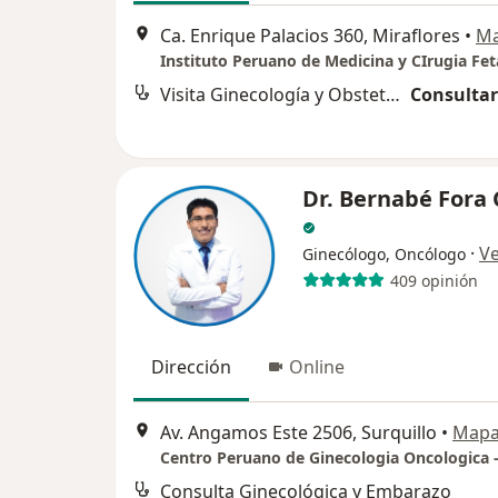
Ca. Enrique Palacios 360, Miraflores
•
M
Instituto Peruano de Medicina y CIrugia Fet
Visita Ginecología y Obstetricia
Consultar
Dr. Bernabé Fora
·
V
Ginecólogo, Oncólogo
409 opinión
Dirección
Online
Av. Angamos Este 2506, Surquillo
•
Map
Centro Peruano de Ginecologia Oncologica 
Consulta Ginecológica y Embarazo