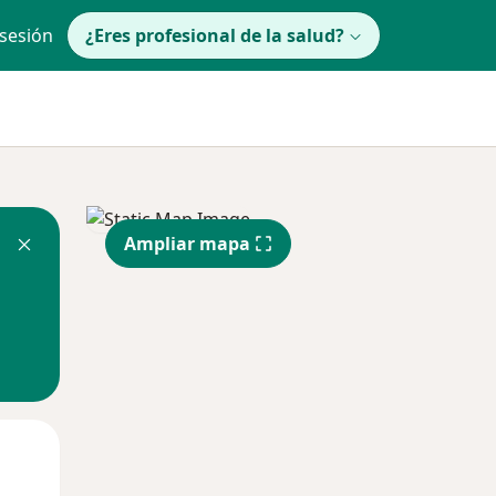
 sesión
¿Eres profesional de la salud?
Ampliar mapa
Jue
Vie
Sáb
13 Ago
14 Ago
15 Ago