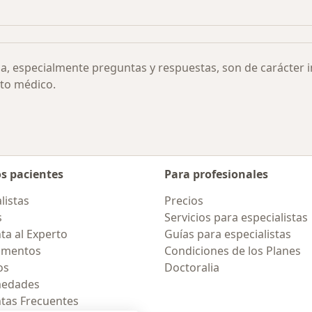
rea por ciudad
Más en esta categoría: Otras enfermedades
ia, especialmente preguntas y respuestas, son de carácter 
to médico.
os pacientes
Para profesionales
listas
Precios
s
Servicios para especialistas
ta al Experto
Guías para especialistas
amentos
Condiciones de los Planes
os
Doctoralia
medades
tas Frecuentes