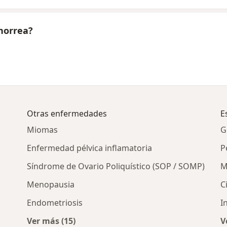
norrea?
Otras enfermedades
E
Miomas
G
Enfermedad pélvica inflamatoria
P
Síndrome de Ovario Poliquístico (SOP / SOMP)
M
Menopausia
C
Endometriosis
I
Ver más (15)
V