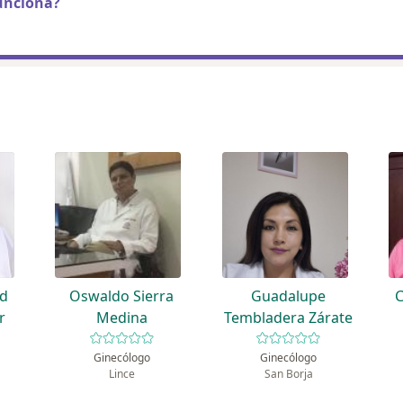
unciona?
ad
Oswaldo Sierra
Guadalupe
C
r
Medina
Tembladera Zárate
Ginecólogo
Ginecólogo
Lince
San Borja