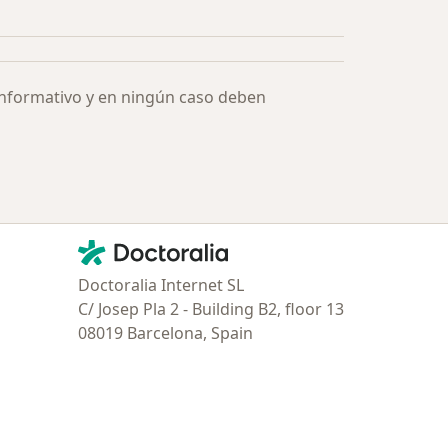
Más en esta categoría: Especialistas más solicitados
informativo y en ningún caso deben
Contacto
Doctoralia - Página de inicio
Doctoralia Internet SL
C/ Josep Pla 2 - Building B2, floor 13
08019 Barcelona, Spain