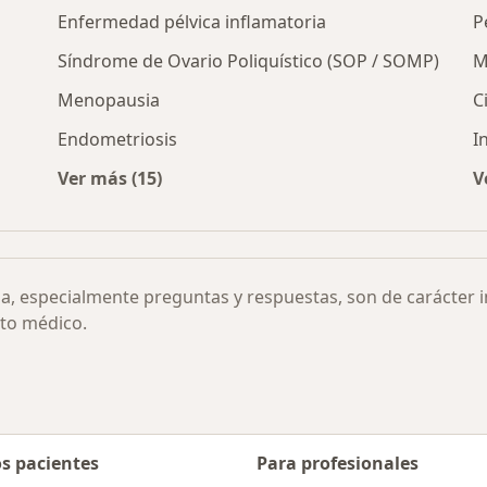
Enfermedad pélvica inflamatoria
P
Síndrome de Ovario Poliquístico (SOP / SOMP)
M
Menopausia
C
Endometriosis
I
Ver más (15)
V
r ciudad
Más en esta categoría: Otras enfermedades
ia, especialmente preguntas y respuestas, son de carácter 
to médico.
os pacientes
Para profesionales