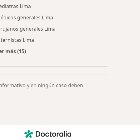
ediatras Lima
édicos generales Lima
irujanos generales Lima
nternistas Lima
er más (15)
Más en esta categoría: Especialistas más solicitados
informativo y en ningún caso deben
Contacto
Doctoralia - Página de inicio