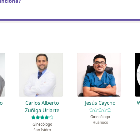
unciona?
o
Carlos Alberto
Jesús Caycho
W
Zuñiga Uriarte
Ginecólogo
Huánuco
Ginecólogo
San Isidro