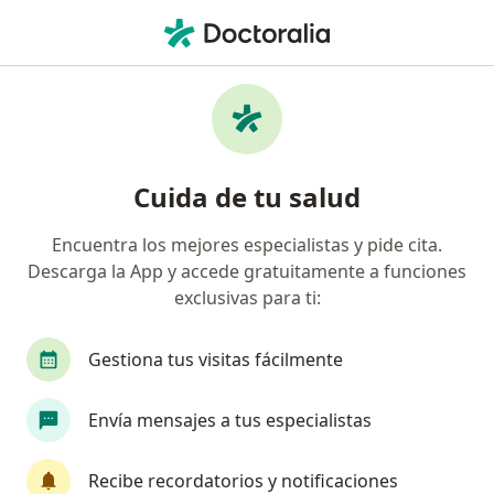
Men
¿Qué estás buscando?
Página De Inicio
Enfermedades
Vaginitis
Vaginitis - Información, expertos
Cuida de tu salud
y preguntas frecuentes
Encuentra los mejores especialistas y pide cita.
Descarga la App y accede gratuitamente a funciones
exclusivas para ti:
Información
Pregunta al Experto
Gestiona tus visitas fácilmente
Envía mensajes a tus especialistas
No descuides tu salud
Escoge la consulta online para empezar o continuar
Recibe recordatorios y notificaciones