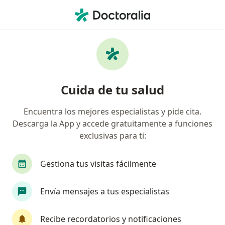
Men
¿Qué estás buscando?
Página De Inicio
Enfermedades
Hiv/Sida
Hiv/sida - Información, expertos
Cuida de tu salud
y preguntas frecuentes
Encuentra los mejores especialistas y pide cita.
El Síndrome de Inmunodeficiencia Humana (SIDA) es
Descarga la App y accede gratuitamente a funciones
una infección provocada por el virus de la
exclusivas para ti:
inmunodeficiencia humana (VIH).
Gestiona tus visitas fácilmente
Envía mensajes a tus especialistas
Información
Pregunta al Experto
Recibe recordatorios y notificaciones