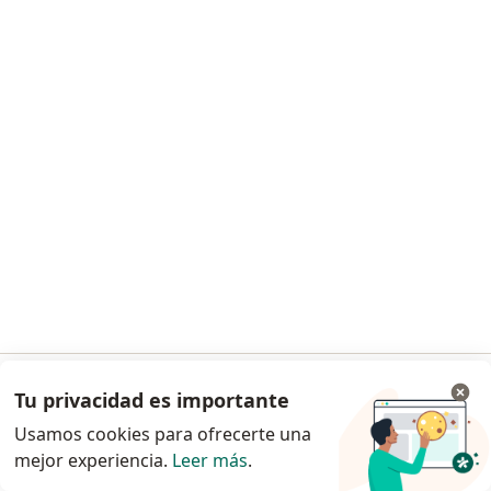
Dr. Edgar Diaz Vargas
Ginecólogo
22 opinión
Malecón Balta 956, Lima
•
Mapa
Clinica Good Hope
Este especialista no ofrece reserva de cita en línea en esta dirección.
Solicita una cita
Tu privacidad es importante
Ir a la app
Usamos cookies para ofrecerte una
mejor experiencia.
Leer más
.
Continuar en el navegador