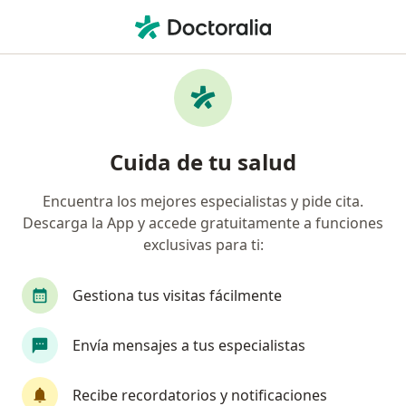
Men
Ginecólogo • Urb Cercado De Miraflores, Miraflores, Lima
Filtros
Seguro
Mapa
Ginecólogos en Urb Cercado De Miraflores,
Cuida de tu salud
Miraflores
Encuentra los mejores especialistas y pide cita.
Descarga la App y accede gratuitamente a funciones
exclusivas para ti:
Gestiona tus visitas fácilmente
Envía mensajes a tus especialistas
Dr. José Luis Goncalves Rodriguez
·
Ver más
Ginecólogo
Recibe recordatorios y notificaciones
122 opinión