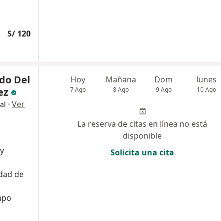
S/ 120
do Del
Hoy
Mañana
Dom
lunes
ez
7 Ago
8 Ago
9 Ago
10 Ago
·
Ver
al
La reserva de citas en línea no está
disponible
 y
Solicita una cita
dad de
mpo