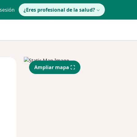
 sesión
¿Eres profesional de la salud?
Mar
Mié
Jue
Ampliar mapa
11 Ago
12 Ago
13 Ago