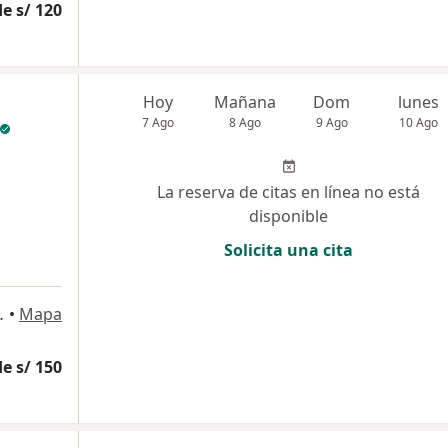
e s/ 120
Hoy
Mañana
Dom
lunes
7 Ago
8 Ago
9 Ago
10 Ago
La reserva de citas en línea no está
disponible
Solicita una cita
l Hospital Militar, Pueblo Libre
•
Mapa
e s/ 150