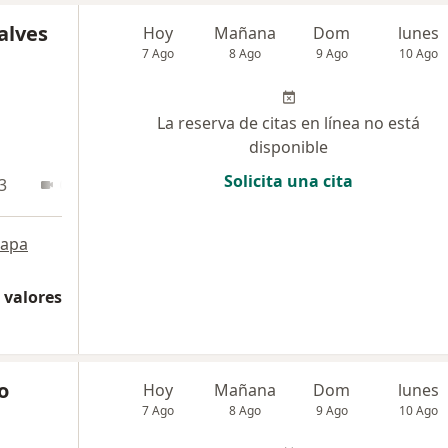
alves
Hoy
Mañana
Dom
lunes
7 Ago
8 Ago
9 Ago
10 Ago
La reserva de citas en línea no está
disponible
Solicita una cita
3
Online
apa
 valores
o
Hoy
Mañana
Dom
lunes
7 Ago
8 Ago
9 Ago
10 Ago