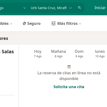
dad, enfermedad o nombre
p. ej. Lima
Iniciar
ibles
Seguro
Más filtros
ores
 Salas
Hoy
Mañana
Dom
lunes
7 Ago
8 Ago
9 Ago
10 Ago
La reserva de citas en línea no está
disponible
Solicita una cita