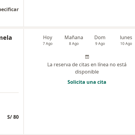
pecificar
mela
Hoy
Mañana
Dom
lunes
7 Ago
8 Ago
9 Ago
10 Ago
La reserva de citas en línea no está
disponible
Solicita una cita
S/ 80