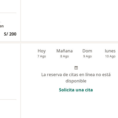
a
en
S/ 200
Hoy
Mañana
Dom
lunes
7 Ago
8 Ago
9 Ago
10 Ago
La reserva de citas en línea no está
disponible
Solicita una cita