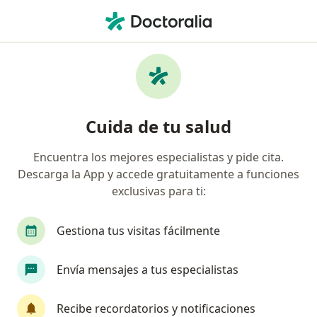
Men
Ginecólogo • A h San Antonio De Padua Etapa 1, Miraflores, Lima
Filtros
Seguro
Mapa
Ginecólogos en A.h San Antonio De Padua
Cuida de tu salud
Etapa 1, Miraflores
Encuentra los mejores especialistas y pide cita.
Descarga la App y accede gratuitamente a funciones
exclusivas para ti:
Gestiona tus visitas fácilmente
Envía mensajes a tus especialistas
Dra. Carolina Huanca Pinares
·
Ver más
Ginecólogo
Recibe recordatorios y notificaciones
6 opinión