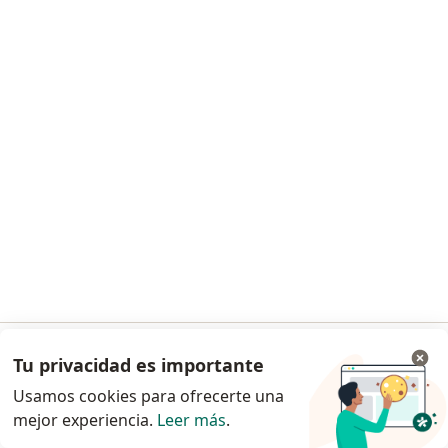
Solicita una cita
Dra. Carmen Luz Quispe Hidalgo
·
Ver más
Ginecólogo
1 opinión
Av Benavides 5362, Surco
•
Mapa
Clinica Maison de Sante-Surco
Tu privacidad es importante
Ir a la app
Este especialista no ofrece reserva de cita en línea en esta dirección.
Usamos cookies para ofrecerte una
mejor experiencia.
Leer más
.
Continuar en el navegador
Solicita una cita