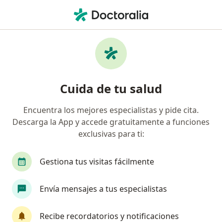
Men
Ginecólogo • Miraflores, Lima
Filtros
Seguro:
Chubb seguros
Ginecólogos recomendados de Chubb
Cuida de tu salud
seguros en Miraflores
Encuentra los mejores especialistas y pide cita.
Descarga la App y accede gratuitamente a funciones
exclusivas para ti:
Gestiona tus visitas fácilmente
Envía mensajes a tus especialistas
Dr. Enrique Rosas Hurtado
Ginecólogo
Recibe recordatorios y notificaciones
13 opinión