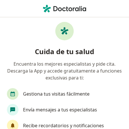
Men
¿Qué estás buscando?
Página De Inicio
Enfermedades
Bartolinitis
Bartolinitis - Información,
Cuida de tu salud
expertos y preguntas frecuentes
Encuentra los mejores especialistas y pide cita.
Descarga la App y accede gratuitamente a funciones
exclusivas para ti:
Información
Pregunta al Experto
Gestiona tus visitas fácilmente
Envía mensajes a tus especialistas
No descuides tu salud
Escoge la consulta online para empezar o continuar
Recibe recordatorios y notificaciones