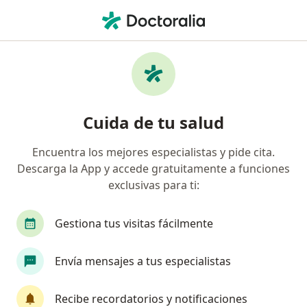
Men
Pediatra • Callao, Callao
Filtros
Seguro
Mapa
Pediatras en Callao
Cuida de tu salud
Encuentra los mejores especialistas y pide cita.
Descarga la App y accede gratuitamente a funciones
exclusivas para ti:
Gestiona tus visitas fácilmente
Karen Rivas Ramirez
Envía mensajes a tus especialistas
Pediatra
Av. Simón Bolívar N° 524 (Edificio Point) Oficina 205 - PUEBLO LIBRE, Lima
•
Mapa
Recibe recordatorios y notificaciones