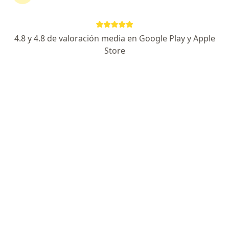
SanaSalud
Consulta online
desde s/ 50
Este especialista no ofrece reserva de cita en línea en esta dirección.
4.8 y 4.8 de valoración media en Google Play y Apple
Store
Solicita una cita
Dr. Manuel Arturo Razuri Esteves
Pediatra
21 opinión
Avenida Aurelio Miroquesada, 1030, San Isidro
•
Mapa
Clinica El Golf