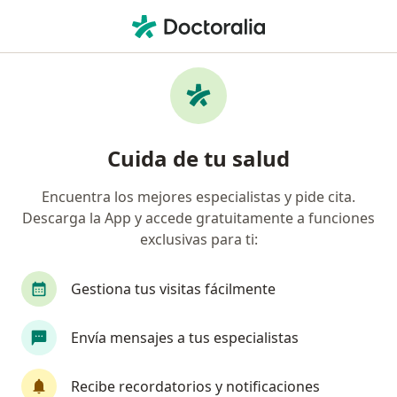
Men
Cólico Intestinal • Callao, Callao
Filtros
• 1
Seguro
Mapa
Especialistas en Cólico intestinal en Callao
Cuida de tu salud
Encuentra los mejores especialistas y pide cita.
¿Qué especialidad estás buscando?
Descarga la App y accede gratuitamente a funciones
Médico general
Pediatra
Gastroenterólo
exclusivas para ti:
Gestiona tus visitas fácilmente
Envía mensajes a tus especialistas
Recibe recordatorios y notificaciones