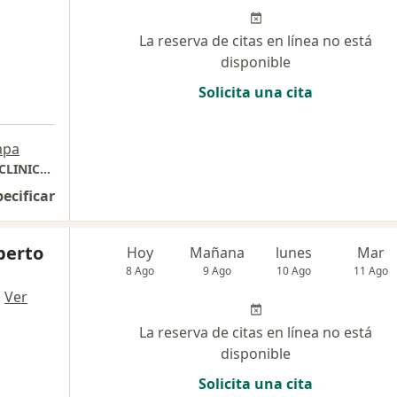
La reserva de citas en línea no está
disponible
Solicita una cita
apa
CONSULTORIO PEDIATRICO BABY KIDS ( EN CLINICA SAN BARTOLOME DE LOS OLIVOS) , URBANIZACION COVIDA LOS OLIVOS
pecificar
lberto
Hoy
Mañana
lunes
Mar
8 Ago
9 Ago
10 Ago
11 Ago
·
Ver
La reserva de citas en línea no está
disponible
Solicita una cita