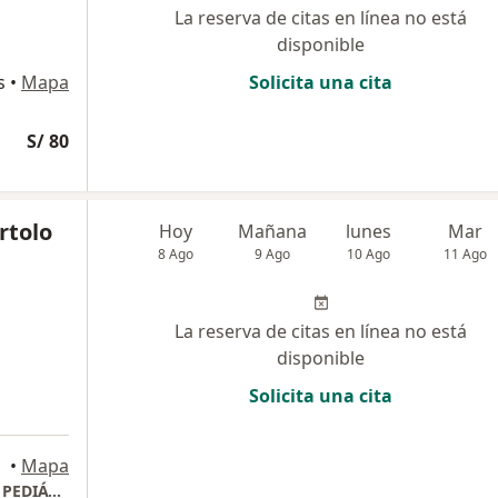
La reserva de citas en línea no está
disponible
s
•
Mapa
Solicita una cita
S/ 80
rtolo
Hoy
Mañana
lunes
Mar
8 Ago
9 Ago
10 Ago
11 Ago
La reserva de citas en línea no está
disponible
Solicita una cita
•
Mapa
Consultorio Pediasalud - ENDOCRINOLOGÍA PEDIÁTRICA