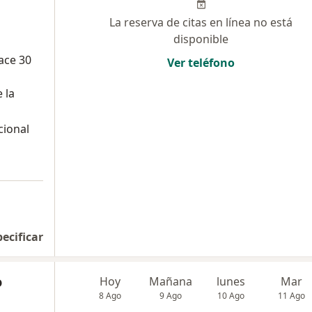
La reserva de citas en línea no está
disponible
ace 30
Ver teléfono
 la
cional
pecificar
o
Hoy
Mañana
lunes
Mar
8 Ago
9 Ago
10 Ago
11 Ago