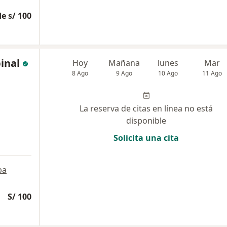
e s/ 100
inal
Hoy
Mañana
lunes
Mar
8 Ago
9 Ago
10 Ago
11 Ago
La reserva de citas en línea no está
disponible
Solicita una cita
pa
S/ 100