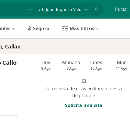
dad, enfermedad o nombre
p. ej. Lima
Iniciar
ibles
Seguro
Más filtros
, Callao
 Callo
Hoy
Mañana
lunes
Mar
8 Ago
9 Ago
10 Ago
11 Ago
La reserva de citas en línea no está
disponible
Solicita una cita
a