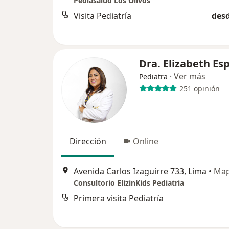
Pediasalud Los Olivos
Visita Pediatría
desd
Dra. Elizabeth Esp
·
Ver más
Pediatra
251 opinión
Dirección
Online
Avenida Carlos Izaguirre 733, Lima
•
Ma
Consultorio ElizinKids Pediatria
Primera visita Pediatría