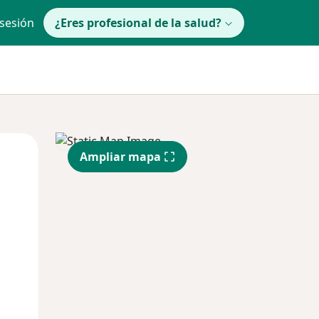
 sesión
¿Eres profesional de la salud?
Mié
Jue
Vie
Ampliar mapa
12 Ago
13 Ago
14 Ago