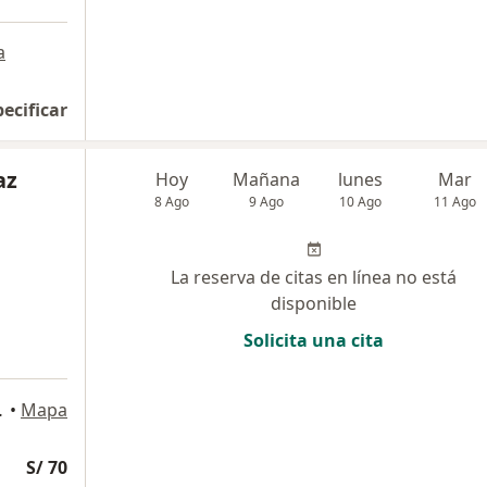
a
pecificar
az
Hoy
Mañana
lunes
Mar
8 Ago
9 Ago
10 Ago
11 Ago
La reserva de citas en línea no está
disponible
Solicita una cita
, 3er piso, Los Olivos
•
Mapa
S/ 70