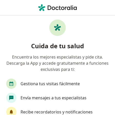
Men
Rinitis Alérgica • Callao, Callao
Filtros
• 1
Seguro
Mapa
Especialistas en Rinitis alérgica en Callao
Cuida de tu salud
Encuentra los mejores especialistas y pide cita.
¿Qué especialidad estás buscando?
Descarga la App y accede gratuitamente a funciones
Pediatra
Otorrino
Alergista
Cirujano
exclusivas para ti:
Gestiona tus visitas fácilmente
Envía mensajes a tus especialistas
Recibe recordatorios y notificaciones