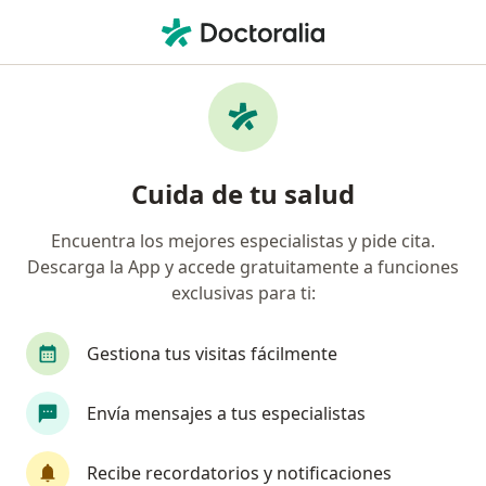
Men
Varicela • Callao, Callao
Filtros
• 1
Seguro
Mapa
Especialistas en Varicela en Callao
Cuida de tu salud
Encuentra los mejores especialistas y pide cita.
¿Qué especialidad estás buscando?
Descarga la App y accede gratuitamente a funciones
Pediatra
Dermatólogo
Ginecólogo
In
exclusivas para ti:
Gestiona tus visitas fácilmente
Envía mensajes a tus especialistas
Recibe recordatorios y notificaciones