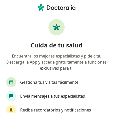
Men
Gastroenteritis • Callao, Callao
Filtros
• 1
Seguro
Mapa
Especialistas en Gastroenteritis en Callao
Cuida de tu salud
Encuentra los mejores especialistas y pide cita.
¿Qué especialidad estás buscando?
Descarga la App y accede gratuitamente a funciones
Médico general
Pediatra
Gastroenterólo
exclusivas para ti:
Gestiona tus visitas fácilmente
Envía mensajes a tus especialistas
Recibe recordatorios y notificaciones