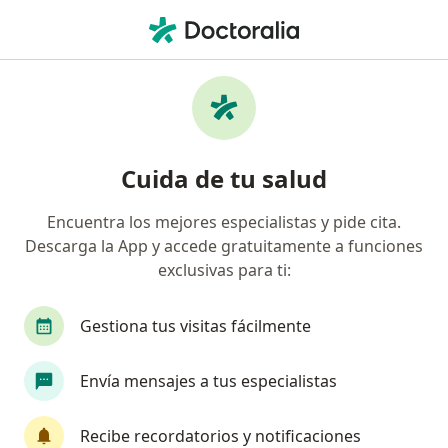
Men
Embarazo • Magdalena del Mar, Lima
Filtros
• 1
Seguro
Mapa
Especialistas en Embarazo en Magdalena
Cuida de tu salud
del Mar
Encuentra los mejores especialistas y pide cita.
Descarga la App y accede gratuitamente a funciones
¿Qué especialidad estás buscando?
exclusivas para ti:
Ginecólogo
Cardiólogo
Médico general
Gestiona tus visitas fácilmente
Envía mensajes a tus especialistas
Recibe recordatorios y notificaciones