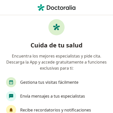
Men
Enfermedades De La Mama • Magdalena del Mar, Lima
Filtros
• 1
Seguro
Mapa
Especialistas en Enfermedades de la mama
Cuida de tu salud
en Magdalena del Mar
Encuentra los mejores especialistas y pide cita.
Descarga la App y accede gratuitamente a funciones
¿Qué especialidad estás buscando?
exclusivas para ti:
Ginecólogo
Cirujano general
Médico gene
Gestiona tus visitas fácilmente
Envía mensajes a tus especialistas
Recibe recordatorios y notificaciones