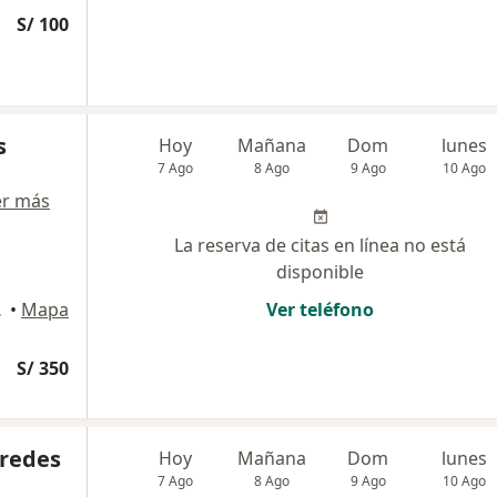
S/ 100
s
Hoy
Mañana
Dom
lunes
7 Ago
8 Ago
9 Ago
10 Ago
er más
La reserva de citas en línea no está
disponible
, Miraflores
•
Mapa
Ver teléfono
S/ 350
aredes
Hoy
Mañana
Dom
lunes
7 Ago
8 Ago
9 Ago
10 Ago