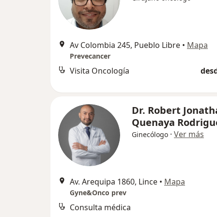
Av Colombia 245, Pueblo Libre
•
Mapa
Prevecancer
Visita Oncología
desd
Dr. Robert Jonat
Quenaya Rodrigu
·
Ver más
Ginecólogo
Av. Arequipa 1860, Lince
•
Mapa
Gyne&Onco prev
Consulta médica