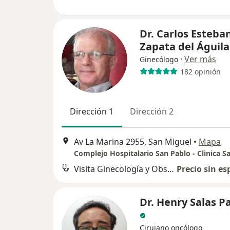
Dr. Carlos Esteba
Zapata del Águila
·
Ver más
Ginecólogo
182 opinión
Dirección 1
Dirección 2
Av La Marina 2955, San Miguel
•
Mapa
Visita Ginecología y Obstetricia
Precio sin es
Dr. Henry Salas P
Cirujano oncólogo