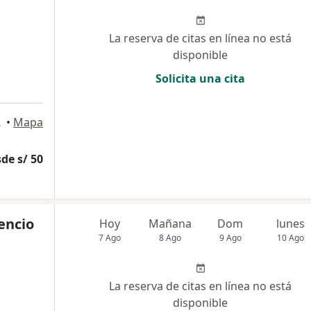
La reserva de citas en línea no está
disponible
Solicita una cita
o Libre
•
Mapa
de s/ 50
cencio
Hoy
Mañana
Dom
lunes
7 Ago
8 Ago
9 Ago
10 Ago
La reserva de citas en línea no está
disponible