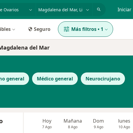
dad, enfermedad o nombre
p. ej. Lima
Iniciar
ibles
Seguro
Más filtros
•
1
 Magdalena del Mar
no general
Médico general
Neurocirujano
o
Hoy
Mañana
Dom
lunes
7 Ago
8 Ago
9 Ago
10 Ago