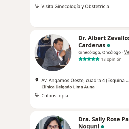
Visita Ginecología y Obstetricia
Dr. Albert Zevallo
Cardenas
·
V
Ginecólogo, Oncólogo
18 opinión
Av. Angamos Oeste, cuadra 4 (Esquina con la calle General Borgoño)
Clínica Delgado Lima Auna
Colposcopia
Dra. Sally Rose P
Noguni