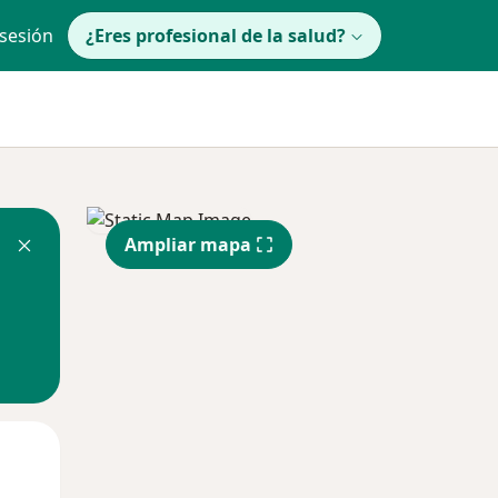
 sesión
¿Eres profesional de la salud?
Ampliar mapa
Mar
Mié
Jue
11 Ago
12 Ago
13 Ago