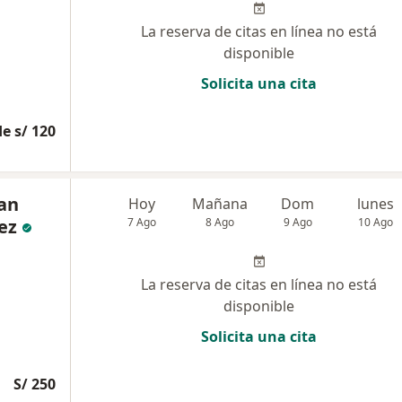
La reserva de citas en línea no está
disponible
Solicita una cita
e s/ 120
han
Hoy
Mañana
Dom
lunes
ez
7 Ago
8 Ago
9 Ago
10 Ago
La reserva de citas en línea no está
disponible
Solicita una cita
S/ 250