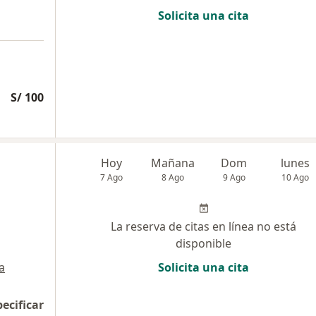
Solicita una cita
S/ 100
Hoy
Mañana
Dom
lunes
7 Ago
8 Ago
9 Ago
10 Ago
La reserva de citas en línea no está
disponible
a
Solicita una cita
pecificar