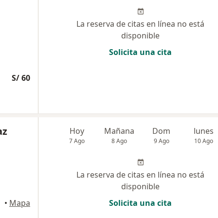
La reserva de citas en línea no está
disponible
Solicita una cita
S/ 60
az
Hoy
Mañana
Dom
lunes
7 Ago
8 Ago
9 Ago
10 Ago
La reserva de citas en línea no está
disponible
ince
•
Mapa
Solicita una cita