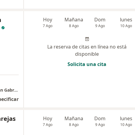
n
Hoy
Mañana
Dom
lunes
7 Ago
8 Ago
9 Ago
10 Ago
La reserva de citas en línea no está
disponible
Solicita una cita
Complejo Hospitalario San Pablo - Clinica San Gabriel
pecificar
arejas
Hoy
Mañana
Dom
lunes
7 Ago
8 Ago
9 Ago
10 Ago