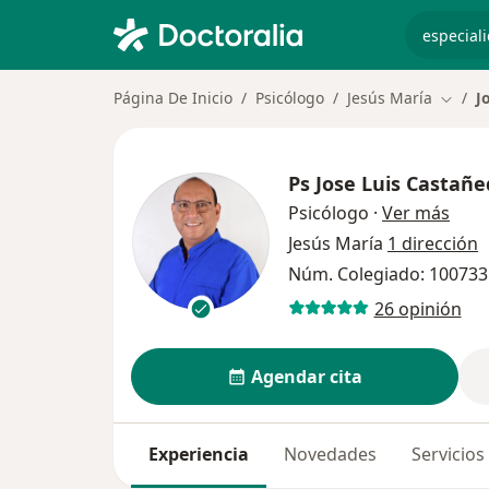
especiali
Página De Inicio
Psicólogo
Jesús María
J
Cambia
Ps
Jose Luis Castañ
sobr
Psicólogo
·
Ver más
Jesús María
1 dirección
Núm. Colegiado: 100733
26 opinión
Agendar cita
Experiencia
Novedades
Servicios