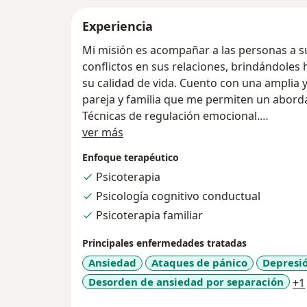
Experiencia
Mi misión es acompañar a las personas a su
conflictos en sus relaciones, brindándoles
su calidad de vida. Cuento con una amplia 
pareja y familia que me permiten un aborda
Técnicas de regulación emocional.
Acerca de mí
Estrategias para fortalecer la autoestima.
ver más
Planes de intervención personalizados seg
Enfoque terapéutico
Métodos para mejorar la comunicación y res
Psicoterapia
mas.
Psicología cognitivo conductual
Si los problemas estan afectando tu vida, 
proceso de sanación y crecimiento.
Psicoterapia familiar
Principales enfermedades tratadas
Ansiedad
Ataques de pánico
Depresi
Desorden de ansiedad por separación
+1