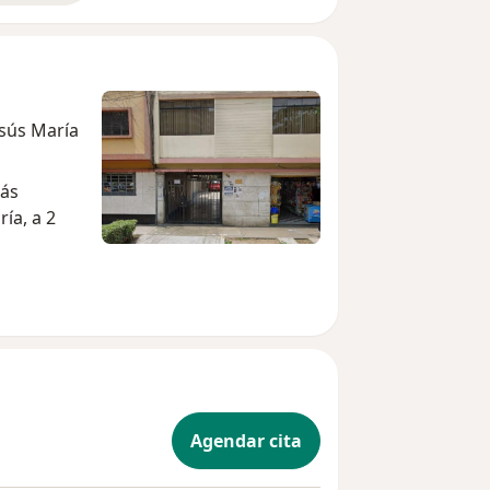
esús María
ás
ía, a 2
Agendar cita