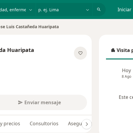
dad, enfermedad o nombre
p. ej. Lima
Iniciar
ose Luis Castañeda Huaripata
r de ciudad
eda Huaripata
Visita 
Visita p
e las especializaciones
Hoy
8 Ago
Este c
Enviar mensaje
 y precios
Consultorios
Aseguradoras
Opiniones 