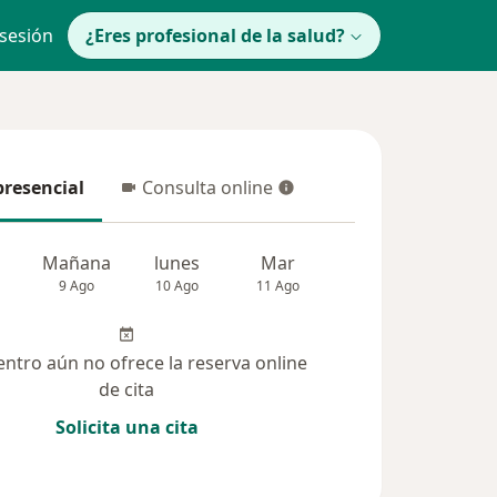
 sesión
¿Eres profesional de la salud?
presencial
Consulta online
resencial
Consulta online
Mañana
lunes
Mar
Mié
Jue
9 Ago
10 Ago
11 Ago
12 Ago
13 Ag
entro aún no ofrece la reserva online
de cita
Solicita una cita
(26)
Dudas solucionadas (19)