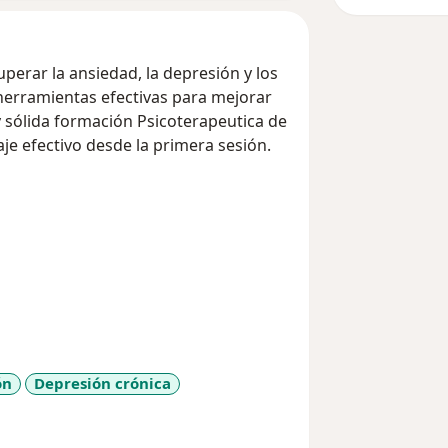
perar la ansiedad, la depresión y los
 herramientas efectivas para mejorar
y sólida formación Psicoterapeutica de
je efectivo desde la primera sesión.
ún tus necesidades.
olución de conflictos, entre otros
estoy aqui para acompañarte en tu
ón
Depresión crónica
a11y_sr_more_diseases