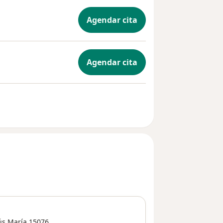
Agendar cita
Agendar cita
ús María
15076