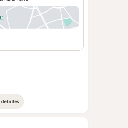
ar
 abre en una nueva pestaña
detalles
bre la dirección