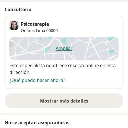
Consultorio
Psicoterapia
Online,
Lima
00000
Ampliar
se abre en una nueva pestañ
Disponibilidad
Este especialista no ofrece reserva online en esta
dirección
¿Qué puedo hacer ahora?
Mostrar más detalles
sobre la dirección
No se aceptan aseguradoras