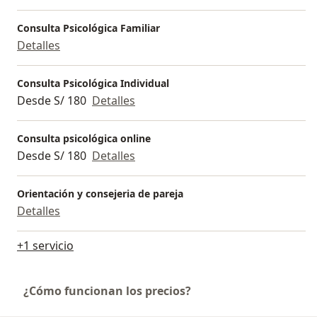
información: https://drive.google.com/file/d/1nCncjwl
aC6iFxYOX1cvcH6gStTh9xtB2/view
Consulta Psicológica Familiar
Detalles
Consulta Psicológica Individual
Desde S/ 180
Detalles
Consulta psicológica online
Desde S/ 180
Detalles
Orientación y consejeria de pareja
Detalles
+1 servicio
¿Cómo funcionan los precios?