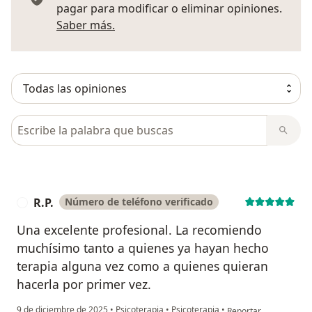
pagar para modificar o eliminar opiniones.
Más información sobre opiniones
Saber más.
Busca en opiniones
R.P.
Número de teléfono verificado
R
Una excelente profesional. La recomiendo
muchísimo tanto a quienes ya hayan hecho
terapia alguna vez como a quienes quieran
hacerla por primer vez.
en opinión del usuario 
9 de diciembre de 2025
•
Psicoterapia
•
Psicoterapia
•
Reportar