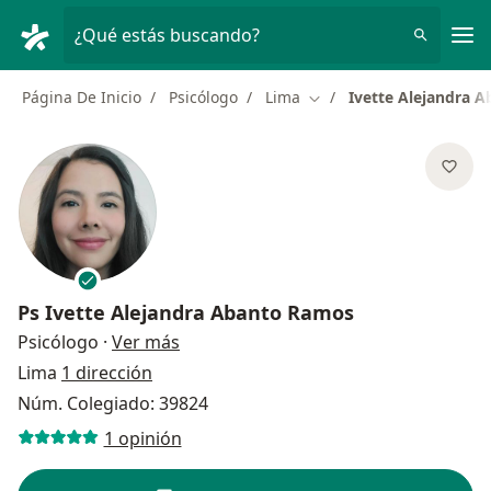
Men
¿Qué estás buscando?
Página De Inicio
Psicólogo
Lima
Ivette Alejandra 
Cambiar de ciudad
Ps
Ivette Alejandra Abanto Ramos
sobre las especializaciones
Psicólogo
·
Ver más
Lima
1 dirección
Núm. Colegiado: 39824
1 opinión