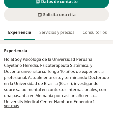
Datos de contacto
Solicita una cita
Experiencia
Servicios y precios
Consultorios
Experiencia
Hola! Soy Psicóloga de la Universidad Peruana
Cayetano Heredia, Psicoterapeuta Sistémica, y
Docente universitaria. Tengo 10 años de experiencia
profesional. Actualmente estoy terminando Doctorado
en la Universidad de Brasilia (Brasil), investigando
sobre salud mental en contextos internacionales, con
una pasantía en Alemania por casi un año en la
University Medical Center Hamburg-Eppendorf.
Acerca de mí
ver más
Realizo acompañamiento terapéutico en cuestiones