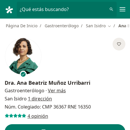
Men
¿Qué estás buscando?
Página De Inicio
Gastroenterólogo
San Isidro
Ana B
Cambiar de
Dra.
Ana Beatriz Muñoz Urribarri
sobre las especializaciones
Gastroenterólogo
·
Ver más
San Isidro
1 dirección
Núm. Colegiado: CMP 36367 RNE 16350
4 opinión