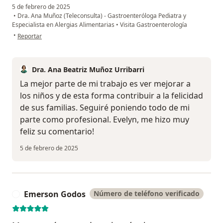
5 de febrero de 2025
•
Dra. Ana Muñoz (Teleconsulta) - Gastroenteróloga Pediatra y
Especialista en Alergias Alimentarias
•
Visita Gastroenterología
en opinión del usuario Evelyn Nuñez
•
Reportar
Dra. Ana Beatriz Muñoz Urribarri
La mejor parte de mi trabajo es ver mejorar a
los niños y de esta forma contribuir a la felicidad
de sus familias. Seguiré poniendo todo de mi
parte como profesional. Evelyn, me hizo muy
feliz su comentario!
5 de febrero de 2025
Emerson Godos
Número de teléfono verificado
E