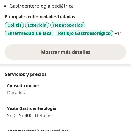
apasiona ofrecer lo mejor a mis pacientes.
Gastroenterología pediátrica
Principales enfermedades tratadas
Colitis
Ictericia
Hepatopatias
a11
Enfermedad Celiaca
Reflujo Gastroesofágico
+11
Mostrar más detalles
sobre la experiencia
Servicios y precios
Consulta online
Detalles
Visita Gastroenterología
S/ 0 - S/ 400
Detalles