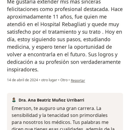
Me gustaría extender mis más sinceras
felicitaciones como profesional destacada. Hace
aproximadamente 11 años, fue quien me
atendió en el Hospital Rebagliati y quede muy
satisfecho por el tratamiento y su trato . Hoy en
día, estoy siguiendo sus pasos, estudiando
medicina, y espero tener la oportunidad de
volver a encontrarla en el futuro. Sus logros y
dedicación a su profesión son verdaderamente
inspiradores.
en opinión del usuario Emerson God
14 de abril de 2024
•
otro lugar
•
Otro
•
Reportar
Dra. Ana Beatriz Muñoz Urribarri
Emerson, te auguro una gran carrera. La
sensibilidad y la tenacidad son primordiales
para nosotros los médicos. Tus palabras me
dicen que tienes esas cualidades, además de la