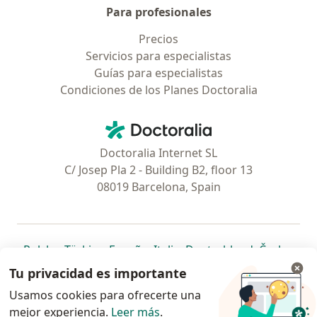
Para profesionales
Precios
Servicios para especialistas
Guías para especialistas
Condiciones de los Planes Doctoralia
Contacto
Doctoralia - Página de inicio
Doctoralia Internet SL
C/ Josep Pla 2 - Building B2, floor 13
08019 Barcelona, Spain
se abre en una nueva pestaña
se abre en una nueva pestaña
se abre en una nueva pestaña
se abre en una nueva pes
se abre en 
se a
Polska
,
Türkiye
,
España
,
Italia
,
Deutschland
,
Česko
,
se abre en una nueva pestaña
se abre en una nueva pestaña
se abre en una nueva pestaña
se abre en una nueva p
se abre en 
se abr
Portugal
,
México
,
Chile
,
Brasil
,
Argentina
,
Perú
,
Tu privacidad es importante
se abre en una nueva pe
Colombia
Usamos cookies para ofrecerte una
mejor experiencia.
www.doctoralia.pe © 2026 - Encuentra tu
Leer más
.