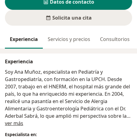
Datos de contacto
Solicita una cita
Experiencia
Servicios y precios
Consultorios
Experiencia
Soy Ana Muñoz, especialista en Pediatría y
Gastropediatría, con formación en la UPCH. Desde
2007, trabajo en el HNERM, el hospital más grande del
país, lo que ha enriquecido mi experiencia. En 2004,
realicé una pasantía en el Servicio de Alergia
Alimentaria y Gastroenterología Pediátrica con el Dr.
Aderbal Sabrá, lo que amplió mi perspectiva sobre las
Acerca de mí
alergias alimentarias en diversas condiciones.
ver más
Comprometida con el aprendizaje continuo, me
Especialista en: