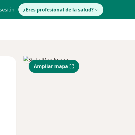
 sesión
¿Eres profesional de la salud?
Mié
Jue
Vie
Ampliar mapa
12 Ago
13 Ago
14 Ago