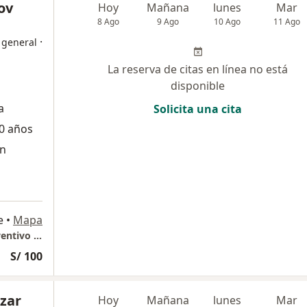
ov
Hoy
Mañana
lunes
Mar
8 Ago
9 Ago
10 Ago
11 Ago
·
 general
La reserva de citas en línea no está
disponible
a
Solicita una cita
0 años
ón
e
•
Mapa
GASTROLIOV Consultorio Especializado Preventivo Gastroenterologico
S/ 100
azar
Hoy
Mañana
lunes
Mar