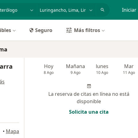
dad, enfermedad o nombre
p. ej. Lima
Iniciar
ibles
Seguro
Más filtros
ima
Parra
Hoy
Mañana
lunes
Mar
8 Ago
9 Ago
10 Ago
11 Ago
ás
La reserva de citas en línea no está
disponible
Solicita una cita
•
Mapa