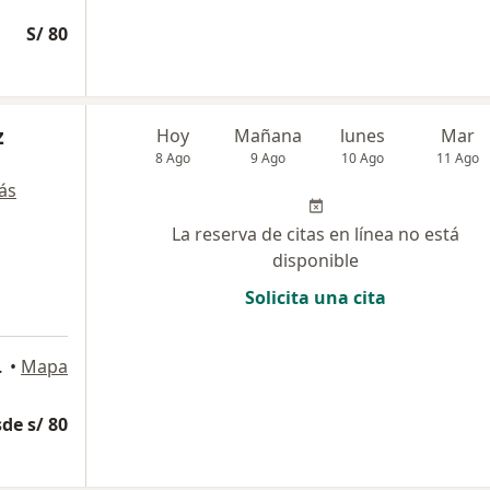
S/ 80
z
Hoy
Mañana
lunes
Mar
8 Ago
9 Ago
10 Ago
11 Ago
ás
La reserva de citas en línea no está
disponible
Solicita una cita
de Lurigancho
•
Mapa
de s/ 80