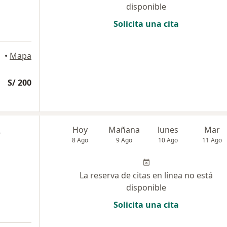
disponible
Solicita una cita
del Mar
•
Mapa
S/ 200
z
Hoy
Mañana
lunes
Mar
8 Ago
9 Ago
10 Ago
11 Ago
La reserva de citas en línea no está
disponible
Solicita una cita