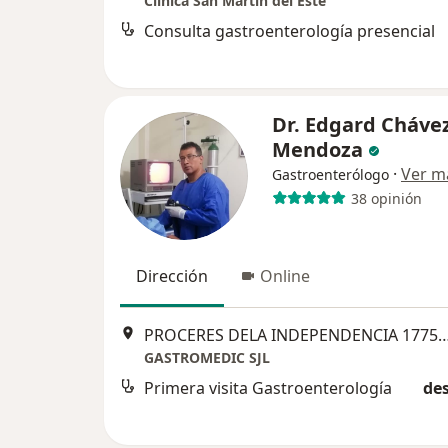
Clinica San Martin del Este
Consulta gastroenterología presencial
Dr. Edgard Cháve
Mendoza
·
Ver m
Gastroenterólogo
38 opinión
Dirección
Online
PROCERES DELA INDEPENDENCIA 1775, San Juan 
GASTROMEDIC SJL
Primera visita Gastroenterología
des