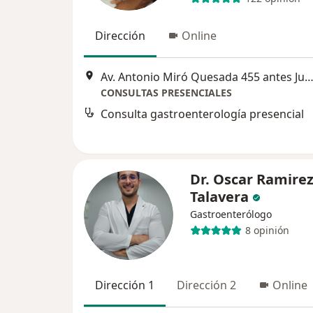
Dirección
Online
Av. Antonio Miró Quesada 455 antes Juan de Aliaga 2do piso 201, Magdalena 
CONSULTAS PRESENCIALES
Consulta gastroenterología presencial
Dr. Oscar Ramire
Talavera
Gastroenterólogo
8 opinión
Dirección 1
Dirección 2
Online