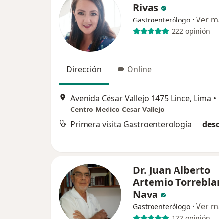
Rivas
·
Ver m
Gastroenterólogo
222 opinión
Dirección
Online
Avenida César Vallejo 1475 Lince, Lima
•
Centro Medico Cesar Vallejo
Primera visita Gastroenterología
desd
Dr. Juan Alberto
Artemio Torrebla
Nava
·
Ver m
Gastroenterólogo
122 opinión