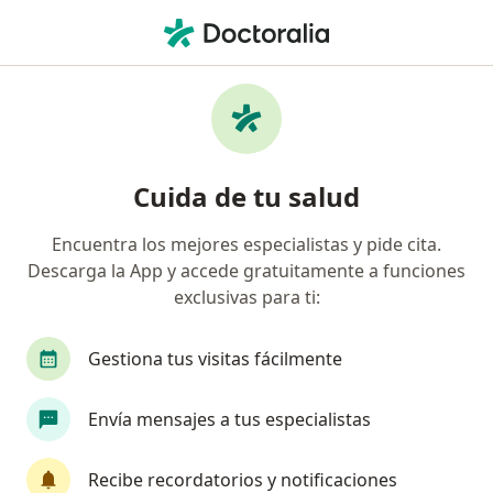
Men
Enfermedad Ulcerosa Péptica • Lima, Lima
Filtros
• 1
Seguro
Mapa
Especialistas en Enfermedad ulcerosa
Cuida de tu salud
péptica en Lima
Encuentra los mejores especialistas y pide cita.
Descarga la App y accede gratuitamente a funciones
¿Qué especialidad estás buscando?
exclusivas para ti:
Gastroenterólogo
Médico general
Cardió
Gestiona tus visitas fácilmente
Envía mensajes a tus especialistas
Recibe recordatorios y notificaciones