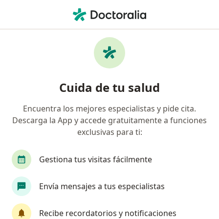
Men
Estreñimiento • Lima, Lima
Filtros
• 1
Seguro
Mapa
Especialistas en Estreñimiento en Lima
Cuida de tu salud
Encuentra los mejores especialistas y pide cita.
¿Qué especialidad estás buscando?
Descarga la App y accede gratuitamente a funciones
Gastroenterólogo
Médico general
Pediat
exclusivas para ti:
Gestiona tus visitas fácilmente
Envía mensajes a tus especialistas
Recibe recordatorios y notificaciones