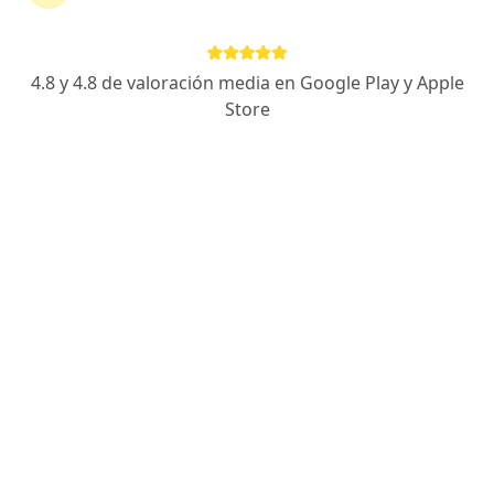
Consultorio privado
Visita Gastroenterología
Precio sin especificar
Este especialista no ofrece reserva de cita en línea en esta dirección.
4.8 y 4.8 de valoración media en Google Play y Apple
Store
Solicita una cita
Dra. Suzanne Elizabeth Ayala Quintanilla
·
Ver más
Gastroenterólogo
AV GUARDIA CIVIL 425, San Borja
•
Mapa
CLINICA INTERNACIONAL