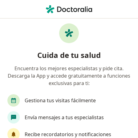
Men
Gastroenterólogo • Lima, Lima
Filtros
Seguro
Mapa
Gastroenterólogos en Lima
Cuida de tu salud
Encuentra los mejores especialistas y pide cita.
Descarga la App y accede gratuitamente a funciones
exclusivas para ti:
Gestiona tus visitas fácilmente
Dr. Luis Enrique Vasquez Elera
Envía mensajes a tus especialistas
·
Ver más
Gastroenterólogo
av honorio delgado 216, Lima
•
Mapa
Recibe recordatorios y notificaciones