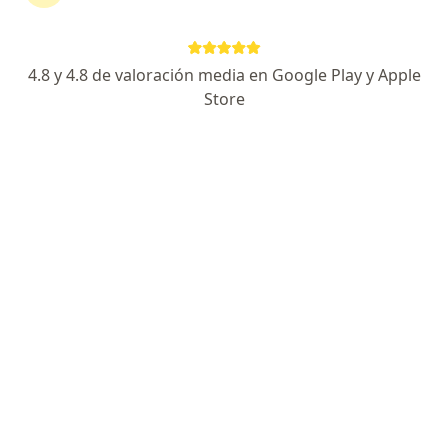
Experto en Endoscopia y Salud Digestiva
Graduado en Cuba y UNMSM. Más de 10 años
Pacientes destacan mi trato y dedicación
4.8 y 4.8 de valoración media en Google Play y Apple
Store
Dirección 1
Dirección 2
Online
Jirón Daniel Hernandez 639, Pueblo Libre
•
Mapa
GASTROLIOV Consultorio Especializado Preventivo Gastroenterologico
Visita Gastroenterología
S/ 100
Este especialista no ofrece reserva de cita en línea en esta dirección.
Solicita una cita