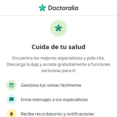
Men
Gastroenterólogo • Cercado de Lima, Lima
Filtros
Seguro
Mapa
Gastroenterólogos en Cercado de Lima
Cuida de tu salud
Encuentra los mejores especialistas y pide cita.
Descarga la App y accede gratuitamente a funciones
exclusivas para ti:
Gestiona tus visitas fácilmente
Dr. Ruslan Golovliov Balbin
Envía mensajes a tus especialistas
·
Ver más
Gastroenterólogo, Médico general
794 opinión
Recibe recordatorios y notificaciones