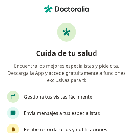
Men
Gastroenterólogo • San Eugenio, Lima, Lima
Filtros
Seguro
Mapa
Gastroenterólogos en San Eugenio, Lima
Cuida de tu salud
Encuentra los mejores especialistas y pide cita.
Descarga la App y accede gratuitamente a funciones
exclusivas para ti:
Gestiona tus visitas fácilmente
Dr. Víctor Felipe Parra Pérez
Envía mensajes a tus especialistas
·
Ver más
Gastroenterólogo
35 opinión
Recibe recordatorios y notificaciones