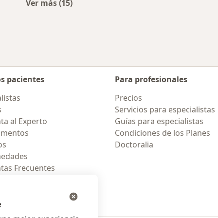
Ver más (15)
Más en esta categoría: Enfermedades más 
os pacientes
Para profesionales
listas
Precios
s
Servicios para especialistas
ta al Experto
Guías para especialistas
amentos
Condiciones de los Planes
os
Doctoralia
medades
tas Frecuentes
ión para celular
e