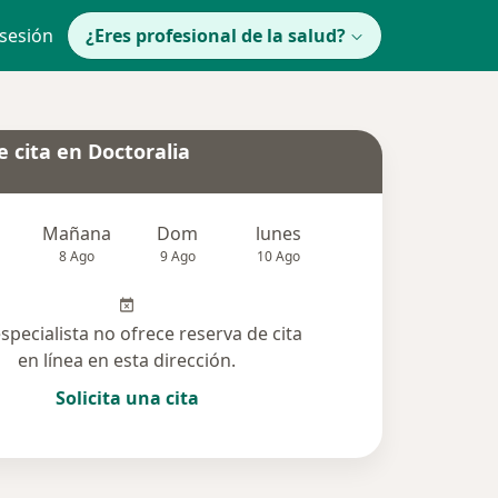
 sesión
¿Eres profesional de la salud?
 cita en Doctoralia
Mañana
Dom
lunes
Mar
Mié
8 Ago
9 Ago
10 Ago
11 Ago
12 Ag
especialista no ofrece reserva de cita
en línea en esta dirección.
Solicita una cita