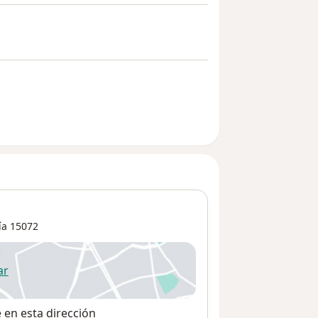
ía
15072
ar
 abre en una nueva pestaña
e en esta dirección