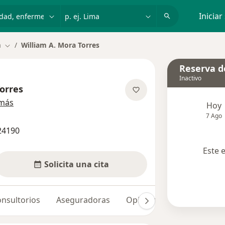
dad, enfermedad o nombre
p. ej. Lima
Iniciar
a
William A. Mora Torres
Cambiar de ciudad
Reserva de
Inactivo
Torres
sobre las especializaciones
 más
Hoy
7 Ago
24190
Este 
Solicita una cita
nsultorios
Aseguradoras
Opiniones