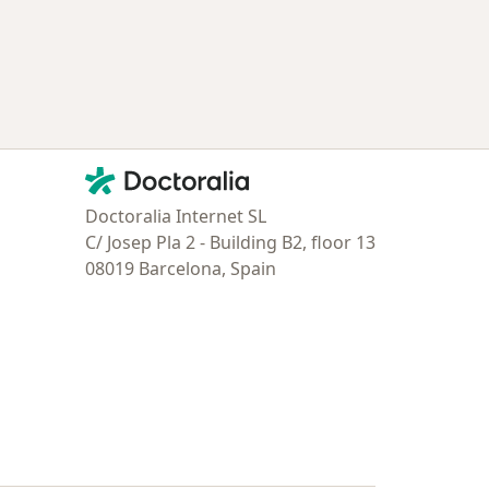
tratadas
Contacto
Doctoralia - Página de inicio
Doctoralia Internet SL
C/ Josep Pla 2 - Building B2, floor 13
08019 Barcelona, Spain