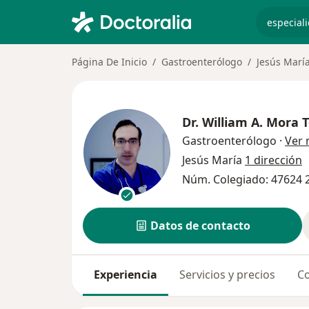
especiali
Página De Inicio
Gastroenterólogo
Jesús Marí
Dr.
William A. Mora 
Gastroenterólogo
·
Ver
Jesús María
1 dirección
Núm. Colegiado: 47624 
Datos de contacto
Experiencia
Servicios y precios
Co