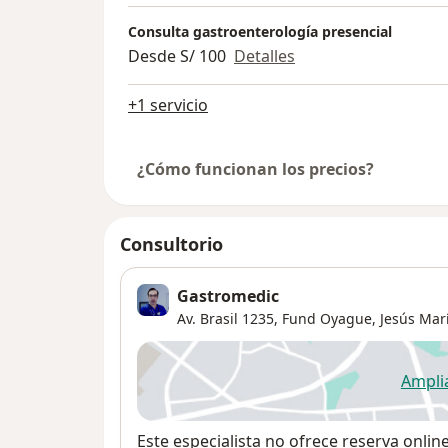
Consulta gastroenterología presencial
Desde S/ 100
Detalles
+1 servicio
¿Cómo funcionan los precios?
Consultorio
Gastromedic
Av. Brasil 1235,
Fund Oyague
,
Jesús Mar
Ampli
se
Disponibilidad
Este especialista no ofrece reserva onlin