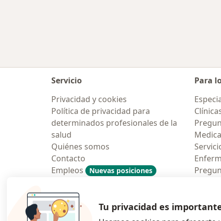
Servicio
Para l
Privacidad y cookies
Especia
Política de privacidad para
Clínica
determinados profesionales de la
Pregun
salud
Medic
Quiénes somos
Servici
Contacto
Enfer
Empleos
Pregun
Nuevas posiciones
Condiciones Generales de
Aplicac
Contratación
Tu privacidad es important