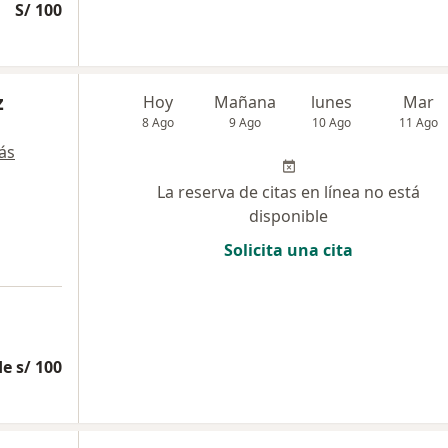
S/ 100
z
Hoy
Mañana
lunes
Mar
8 Ago
9 Ago
10 Ago
11 Ago
ás
La reserva de citas en línea no está
disponible
Solicita una cita
e s/ 100