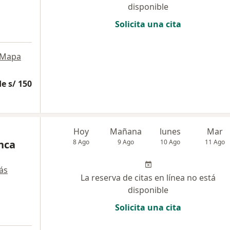
disponible
Solicita una cita
Mapa
e s/ 150
Hoy
Mañana
lunes
Mar
nca
8 Ago
9 Ago
10 Ago
11 Ago
ás
La reserva de citas en línea no está
disponible
Solicita una cita