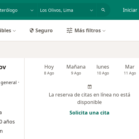
dad, enfermedad o nombre
p. ej. Lima
Iniciar
ibles
Seguro
Más filtros
ov
Hoy
Mañana
lunes
Mar
8 Ago
9 Ago
10 Ago
11 Ago
·
 general
La reserva de citas en línea no está
disponible
a
Solicita una cita
0 años
ón