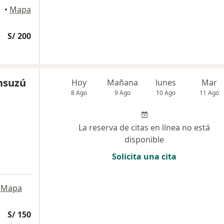
del Mar
•
Mapa
S/ 200
nsuzú
Hoy
Mañana
lunes
Mar
8 Ago
9 Ago
10 Ago
11 Ago
La reserva de citas en línea no está
disponible
Solicita una cita
Mapa
S/ 150