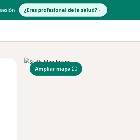
 sesión
¿Eres profesional de la salud?
Mié
Jue
Vie
Ampliar mapa
12 Ago
13 Ago
14 Ago