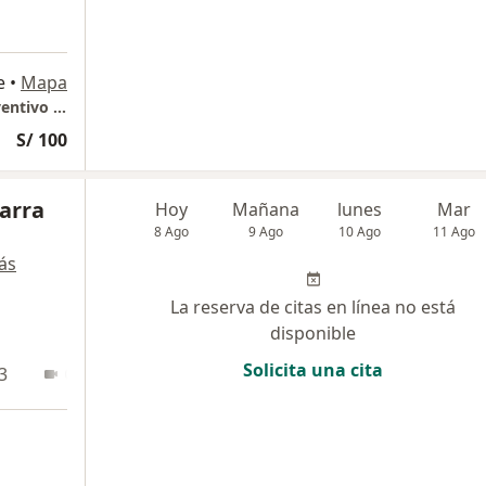
e
•
Mapa
GASTROLIOV Consultorio Especializado Preventivo Gastroenterologico
S/ 100
Parra
Hoy
Mañana
lunes
Mar
8 Ago
9 Ago
10 Ago
11 Ago
ás
La reserva de citas en línea no está
disponible
Solicita una cita
3
Online